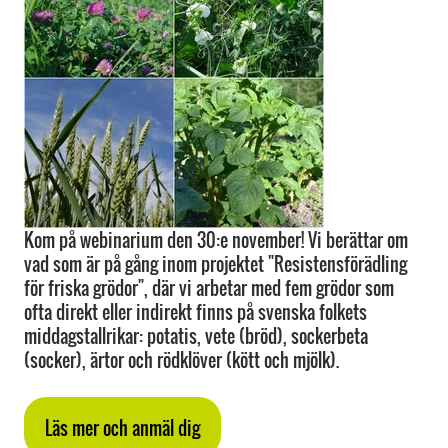
Kom på webinarium den 30:e november! Vi berättar om
vad som är på gång inom projektet "Resistensförädling
för friska grödor", där vi arbetar med fem grödor som
ofta direkt eller indirekt finns på svenska folkets
middagstallrikar: potatis, vete (bröd), sockerbeta
(socker), ärtor och rödklöver (kött och mjölk).
Läs mer och anmäl dig