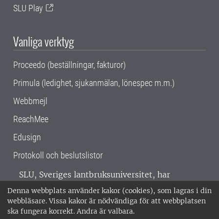
SLU Play
Vanliga verktyg
Proceedo (beställningar, fakturor)
Primula (ledighet, sjukanmälan, lönespec m.m.)
Webbmejl
ReachMee
Edusign
Protokoll och beslutslistor
SLU, Sveriges lantbruksuniversitet, har
verksamhet över hela Sverige. Huvudorter är
Denna webbplats använder kakor (cookies), som lagras i din
Alnarp, Uppsala och Umeå.
SLU är
webbläsare. Vissa kakor är nödvändiga för att webbplatsen
miljöcertifierat enligt ISO 14001. •
Telefon:
ska fungera korrekt. Andra är valbara.