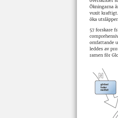
överskrider s
Ökningarna är
vuxit kraftig
öka utsläppen
57 forskare f
comprehensive
omfattande up
leddes av pro
ramen för Glo