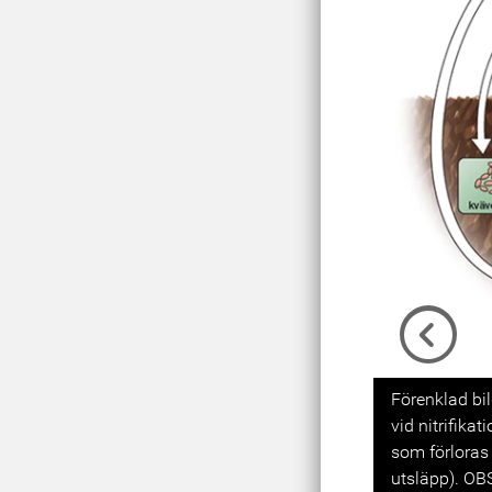
Previou
Förenklad bil
vid nitrifika
som förloras
utsläpp). OBS