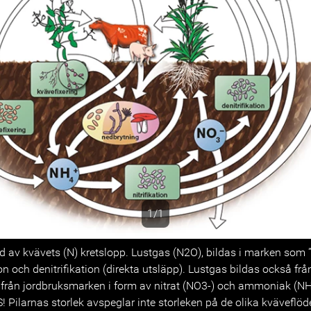
1/1
s
d av kvävets (N) kretslopp. Lustgas (N2O), bildas i marken som 
tion och denitrifikation (direkta utsläpp). Lustgas bildas också fr
 från jordbruksmarken i form av nitrat (NO3-) och ammoniak (NH3
! Pilarnas storlek avspeglar inte storleken på de olika kväveflöd