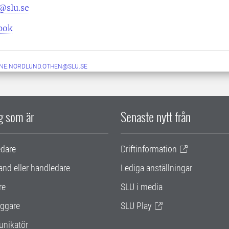
@slu.se
pok
NE.NORDLUND.OTHEN@SLU.SE
ig som är
Senaste nytt från
edare
Driftinformation
and eller handledare
Lediga anställningar
re
SLU i media
ggare
SLU Play
nikatör