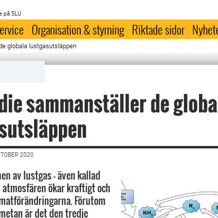
e på SLU
ervice
Organisation & styrning
Riktade sidor
Nyhet
de globala lustgasutsläppen
die sammanställer de globa
asutsläppen
KTOBER 2020
en av lustgas - även kallad
i atmosfären ökar kraftigt och
imatförändringarna. Förutom
 metan är det den tredje