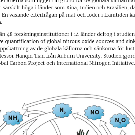
cenarierna som ligger till grund för de globala klimatmål
 särskilt höga i länder som Kina, Indien och Brasilien, d
t. En växande efterfrågan på mat och foder i framtiden ka
.
rån 48 forskningsinstitutioner i 14 länder deltog i studie
 quantification of global nitrous oxide sources and sin
pskattning av de globala källorna och sänkorna för lus
fessor Hanqin Tian från Auburn University. Studien gjor
bal Carbon Project och International Nitrogen Initiative.