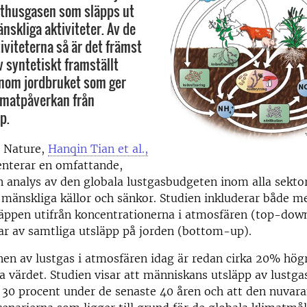
xthusgasen som släpps ut
änskliga aktiviteter. Av de
iviteterna så är det främst
 syntetiskt framställt
inom jordbruket som ger
limatpåverkan från
p.
i Nature,
Hanqin Tian et al.,
enterar en omfattande,
nalys av den globala lustgasbudgeten inom alla sektore
 mänskliga källor och sänkor. Studien inkluderar både 
läppen utifrån koncentrationerna i atmosfären (top-dow
ar av samtliga utsläpp på jorden (bottom-up).
en av lustgas i atmosfären idag är redan cirka 20% hög
la värdet. Studien visar att människans utsläpp av lustgas
 30 procent under de senaste 40 åren och att den nuvar