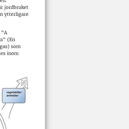
en.
är jordbruket
n ytterligare
n "A
ks" (En
tgas) som
des inom