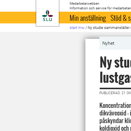
Medarbetarwebben
Information och service för medarbetar
Till startsida
Min anställning
Stöd & s
start mw
/
Ny studie sammanställer 
Nyhet
Ny stu
lustg
PUBLICERAD: 21 O
Koncentration
dikväveoxid - 
påskyndar kl
koldioxid och