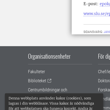
E-post:
epok
www.slu.se/e
SIDANSVARIG:
JAN
Organisationsenheter
För d
Fakulteter
Chef/l
Biblioteket
Doktor
Centrumbildningar och
Forska
samarbetsprojekt
Denna webbplats använder kakor (cookies), som
Handlä
lagras i din webbläsare. Vissa kakor är nödvändiga
Gemensamma verksamhetsstödet
Kommu
för att webbplatsen ska fungera korrekt. Andra är