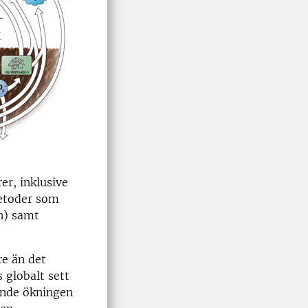
r, inklusive
metoder som
n) samt
re än det
 globalt sett
ande ökningen