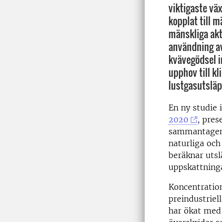
viktigaste vä
kopplat till m
mänskliga akt
användning av
kvävegödsel 
upphov till k
lustgasutsläp
En ny studie 
2020
, pres
sammantagen a
naturliga och
beräknar uts
uppskattning
Koncentration
preindustriel
har ökat med