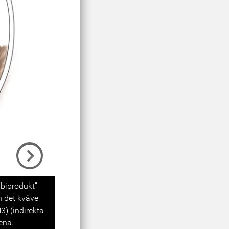
Next
”biprodukt”
ån det kväve
) (indirekta
ena.