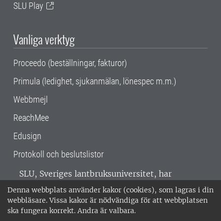
SLU Play
Vanliga verktyg
Proceedo (beställningar, fakturor)
Primula (ledighet, sjukanmälan, lönespec m.m.)
Webbmejl
ReachMee
Edusign
Protokoll och beslutslistor
SLU, Sveriges lantbruksuniversitet, har
verksamhet över hela Sverige. Huvudorter är
Denna webbplats använder kakor (cookies), som lagras i din
Alnarp, Uppsala och Umeå.
SLU är
webbläsare. Vissa kakor är nödvändiga för att webbplatsen
miljöcertifierat enligt ISO 14001. •
Telefon:
ska fungera korrekt. Andra är valbara.