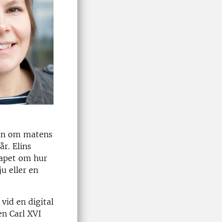
ågan om matens
år. Elins
kapet om hur
u eller en
vid en digital
n Carl XVI