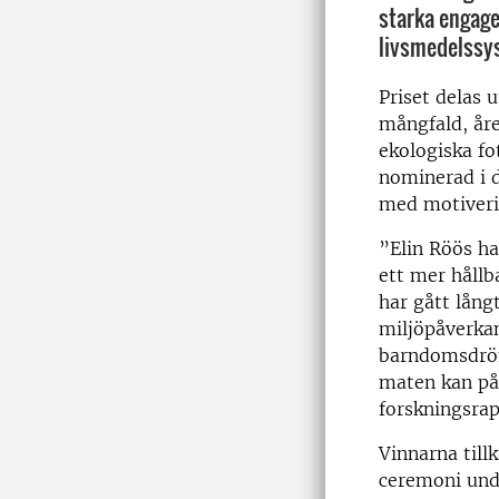
starka engage
livsmedelssy
Priset delas u
mångfald, åre
ekologiska fo
nominerad i 
med motiveri
”Elin Röös ha
ett mer hållb
har gått lång
miljöpåverkan
barndomsdröm
maten kan påv
forskningsrap
Vinnarna till
ceremoni und