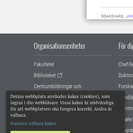
SIDANSVARIG:
JAN
Organisationsenheter
För d
Fakulteter
Chef/l
Biblioteket
Doktor
Centrumbildningar och
Forska
samarbetsprojekt
Denna webbplats använder kakor (cookies), som
Handlä
lagras i din webbläsare. Vissa kakor är nödvändiga
Gemensamma verksamhetsstödet
Kommu
för att webbplatsen ska fungera korrekt. Andra är
valbara.
SLU Holding
Lärare/
Hantera valbara kakor
Progra