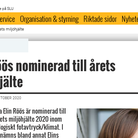
e på SLU
ervice
Organisation & styrning
Riktade sidor
Nyhet
ets miljöhjälte
öös nominerad till årets
jälte
KTOBER 2020
 Elin Röös är nominerad till
ets miljöhjälte 2020 inom
ogiskt fotavtryck/klimat. I
nämns bland annat Elins