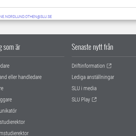
NE.NORDLUND.OTHEN@SLU.SE
ig som är
Senaste nytt från
edare
Driftinformation
and eller handledare
Lediga anställningar
re
SLU i media
ggare
SLU Play
nikatör
studierektor
mstudierektor