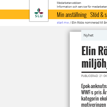
Medarbetarwebben
Information och service för medarbetar
Till startsida
Min anställning
Stöd & s
start mw
/
Elin Röös nominerad till år
Nyhet
Elin R
miljöh
PUBLICERAD: 21 O
Epok-anknutna
WWF:s pris År
kategorin ekol
motiveringen 