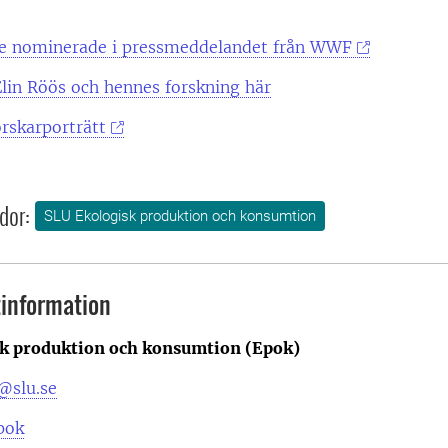
de nominerade i pressmeddelandet från WWF
lin Röös och hennes forskning här
orskarporträtt
dor:
SLU Ekologisk produktion och konsumtion
information
k produktion och konsumtion (Epok)
@slu.se
pok