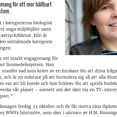
mang för ett mer hållbart
stem.
t i kategorierna biologisk
ts unga miljöhjälte samt
tavtryck/klimat. Elin är
den sistnämnda kategorin
ngen:
r ett starkt engagemang för
art livsmedelssystem. Hon
t utanför vad som krävs av en forskare för att driva fr
, och är en mästare på att formulera sig så att alla först
 var att bli bonde och hon brinner för att sprida buds
erka vår planet – oavsett om det sker via en TV-intervj
port."
kännages fredag 23 oktober och de får motta sina diplom 
er WWFs höstmöte, som sker i närvaro av H.M. Konunge