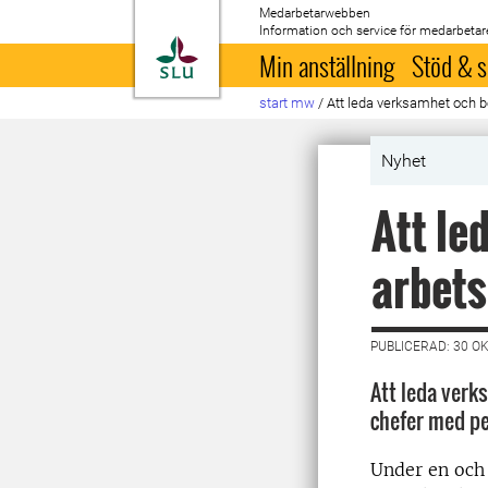
Medarbetarwebben
Information och service för medarbetar
Till startsida
Min anställning
Stöd & s
start mw
/
Att leda verksamhet och b
Nyhet
Att le
arbets
PUBLICERAD: 30 O
Att leda verk
chefer med p
Under en och 