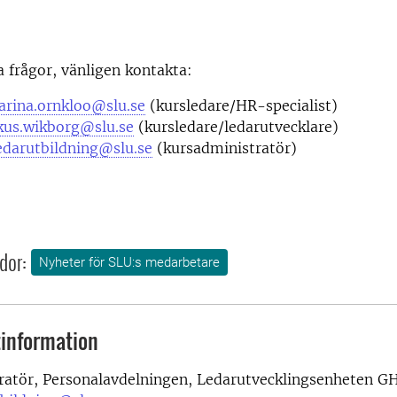
a frågor, vänligen kontakta:
arina.ornkloo@slu.se
(kursledare/HR-specialist)
us.wikborg@slu.se
(kursledare/ledarutvecklare)
edarutbildning@slu.se
(kursadministratör)
dor:
Nyheter för SLU:s medarbetare
information
ratör, Personalavdelningen, Ledarutvecklingsenheten G