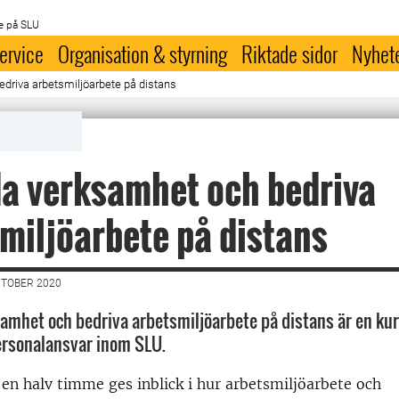
e på SLU
ervice
Organisation & styrning
Riktade sidor
Nyhet
edriva arbetsmiljöarbete på distans
da verksamhet och bedriva
miljöarbete på distans
KTOBER 2020
samhet och bedriva arbetsmiljöarbete på distans är en kurs
ersonalansvar inom SLU.
en halv timme ges inblick i hur arbetsmiljöarbete och