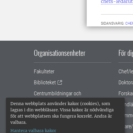
chefs-ledaru
SIDANSVARIG:
CHE
Organisationsenheter
För d
Fakulteter
Chef/l
Biblioteket
Doktor
Centrumbildningar och
Forska
samarbetsprojekt
Denna webbplats använder kakor (cookies), som
Handlä
lagras i din webbläsare. Vissa kakor är nödvändiga
Gemensamma verksamhetsstödet
Kommu
för att webbplatsen ska fungera korrekt. Andra är
valbara.
SLU Holding
Lärare/
Hantera valbara kakor