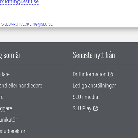
tbildning@slu.se
FS-LEDARUTVECKLING@SLU.SE
ig som är
Senaste nytt från
edare
Driftinformation
and eller handledare
Lediga anställningar
re
SLU i media
ggare
SLU Play
nikatör
studierektor