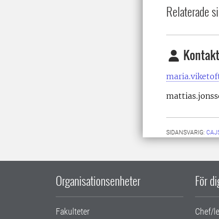
Relaterade si
Kontakt
maria.viketof
mattias.jonss
SIDANSVARIG:
CAJ
Organisationsenheter
För d
Fakulteter
Chef/l