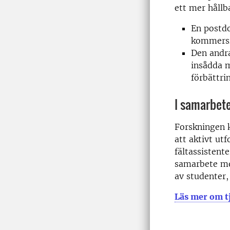
ett mer hållb
En postd
kommersie
Den andr
insådda m
förbättri
I samarbet
Forskningen 
att aktivt ut
fältassistent
samarbete me
av studenter,
Läs mer om tj