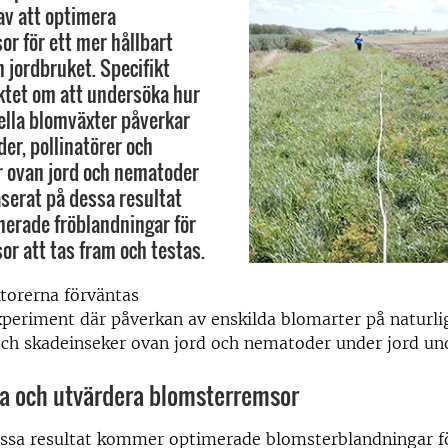
av att optimera
r för ett mer hållbart
 jordbruket. Specifikt
ktet om att undersöka hur
uella blomväxter påverkar
der, pollinatörer och
 ovan jord och nematoder
aserat på dessa resultat
erade fröblandningar för
r att tas fram och testas.
torerna förväntas
eriment där påverkan av enskilda blomarter på naturlig
och skadeinseker ovan jord och nematoder under jord un
ra och utvärdera blomsterremsor
essa resultat kommer optimerade blomsterblandningar f