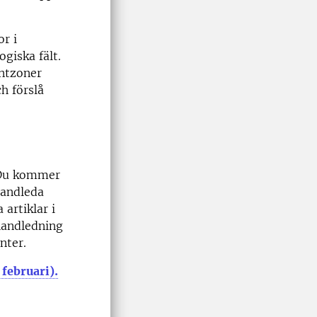
r i
ogiska fält.
ntzoner
h förslå
 Du kommer
handleda
 artiklar i
handledning
nter.
februari).