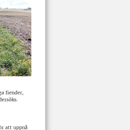
a fiender,
dersöks.
ör att uppnå