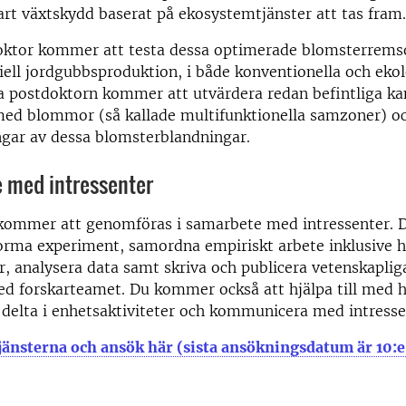
art växtskydd baserat på ekosystemtjänster att tas fram.
oktor kommer att testa dessa optimerade blomsterremso
ll jordgubbsproduktion, i både konventionella och ekol
a postdoktorn kommer att utvärdera redan befintliga ka
ed blommor (så kallade multifunktionella samzoner) oc
ngar av dessa blomsterblandningar.
e med intressenter
kommer att genomföras i samarbete med intressenter.
forma experiment, samordna empiriskt arbete inklusive 
er, analysera data samt skriva och publicera vetenskapliga
d forskarteamet. Du kommer också att hjälpa till med 
 delta i enhetsaktiviteter och kommunicera med intresse
änsterna och ansök här (sista ansökningsdatum är 10:e 