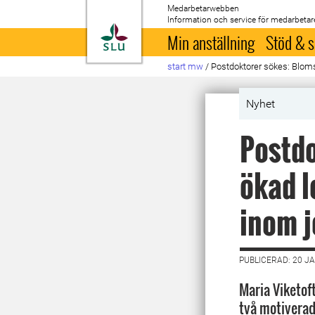
Medarbetarwebben
Information och service för medarbetar
Till startsida
Min anställning
Stöd & s
start mw
/
Postdoktorer sökes: Bloms
Nyhet
Postdo
ökad l
inom j
PUBLICERAD: 20 J
Maria Viketof
två motiverad