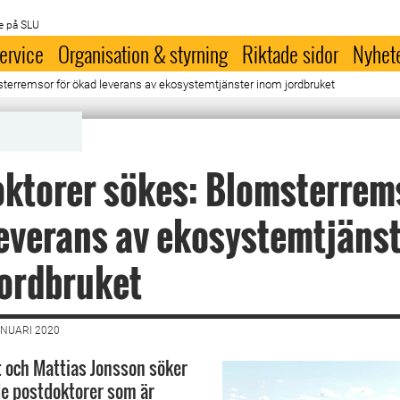
e på SLU
ervice
Organisation & styrning
Riktade sidor
Nyhet
terremsor för ökad leverans av ekosystemtjänster inom jordbruket
ktorer sökes: Blomsterrems
everans av ekosystemtjäns
ordbruket
ANUARI 2020
t och Mattias Jonsson söker
e postdoktorer som är