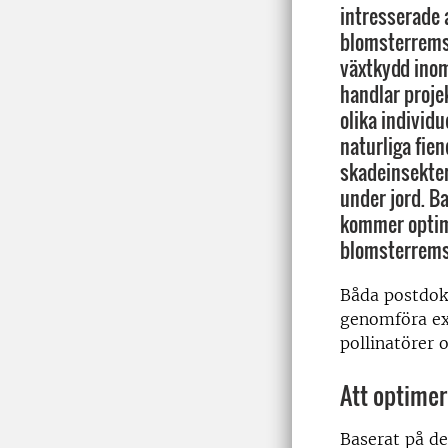
intresserade 
blomsterremso
växtkydd inom
handlar proje
olika individ
naturliga fien
skadeinsekter
under jord. B
kommer optim
blomsterremso
Båda postdok
genomföra exp
pollinatörer 
Att optime
Baserat på d