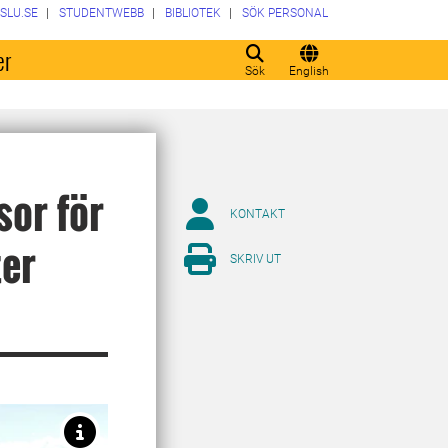
SLU.SE
STUDENTWEBB
BIBLIOTEK
SÖK PERSONAL
er
Sök
English
or för
KONTAKT
ter
SKRIV UT