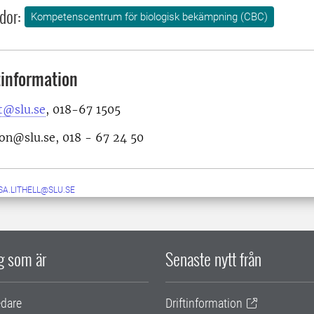
dor:
Kompetenscentrum för biologisk bekämpning (CBC)
information
t@slu.se
, 018-67 1505
on@slu.se, 018 - 67 24 50
SA.LITHELL@SLU.SE
ig som är
Senaste nytt från
edare
Driftinformation