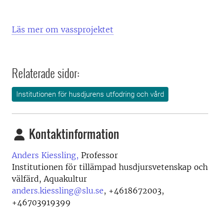
Läs mer om vassprojektet
Relaterade sidor:
Institutionen för husdjurens utfodring och vård
Kontaktinformation
Anders Kiessling,
Professor
Institutionen för tillämpad husdjursvetenskap och
välfärd, Aquakultur
anders.kiessling@slu.se
,
+4618672003,
+46703919399