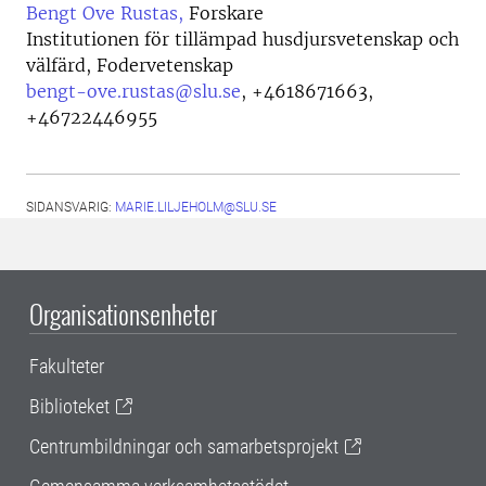
Bengt Ove Rustas,
Forskare
Institutionen för tillämpad husdjursvetenskap och
välfärd, Fodervetenskap
bengt-ove.rustas@slu.se
,
+4618671663,
+46722446955
SIDANSVARIG:
MARIE.LILJEHOLM@SLU.SE
Organisationsenheter
Fakulteter
Biblioteket
Centrumbildningar och samarbetsprojekt