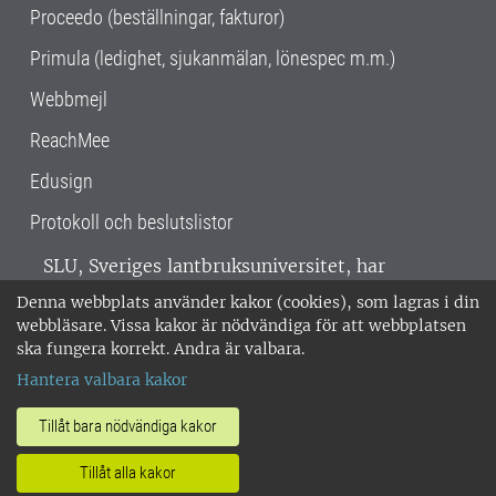
Proceedo (beställningar, fakturor)
Primula (ledighet, sjukanmälan, lönespec m.m.)
Webbmejl
ReachMee
Edusign
Protokoll och beslutslistor
SLU, Sveriges lantbruksuniversitet, har
verksamhet över hela Sverige. Huvudorter är
Denna webbplats använder kakor (cookies), som lagras i din
Alnarp, Uppsala och Umeå.
SLU är
webbläsare. Vissa kakor är nödvändiga för att webbplatsen
miljöcertifierat enligt ISO 14001. •
Telefon:
ska fungera korrekt. Andra är valbara.
018-67 10 00 • Org nr: 202100-2817 •
Om
Hantera valbara kakor
medarbetarwebben
•
SLU:s fakturaadress
•
Om SLU:s webbplatser
•
Vid KRIS
Tillåt bara nödvändiga kakor
•
Hantera kakor
•
Behandling av
Tillåt alla kakor
personuppgifter