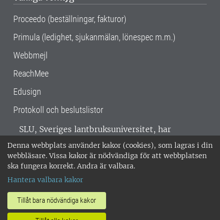
Proceedo (beställningar, fakturor)
Primula (ledighet, sjukanmälan, lönespec m.m.)
Webbmejl
ReachMee
Edusign
Protokoll och beslutslistor
SLU, Sveriges lantbruksuniversitet, har
verksamhet över hela Sverige. Huvudorter är
Denna webbplats använder kakor (cookies), som lagras i din
Alnarp, Uppsala och Umeå.
SLU är
webbläsare. Vissa kakor är nödvändiga för att webbplatsen
miljöcertifierat enligt ISO 14001. •
Telefon:
ska fungera korrekt. Andra är valbara.
018-67 10 00 • Org nr: 202100-2817 •
Om
Hantera valbara kakor
medarbetarwebben
•
SLU:s fakturaadress
•
Om SLU:s webbplatser
•
Vid KRIS
Tillåt bara nödvändiga kakor
•
Hantera kakor
•
Behandling av