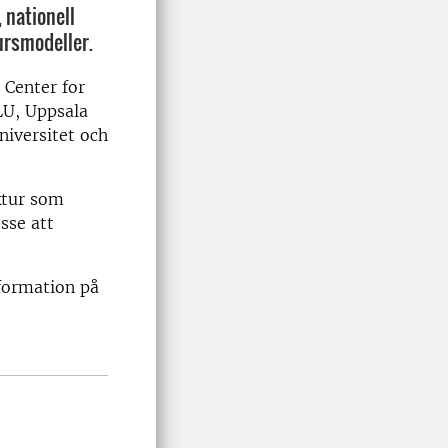
 nationell
jursmodeller.
 Center for
LU, Uppsala
niversitet och
ktur som
sse att
formation på