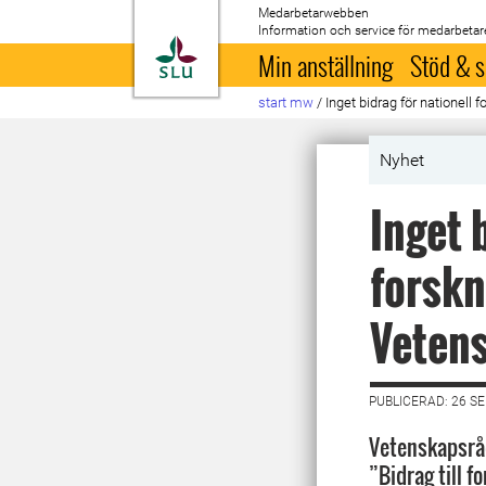
Medarbetarwebben
Information och service för medarbetar
Till startsida
Min anställning
Stöd & s
start mw
/
Inget bidrag för nationell
Nyhet
Inget 
forskn
Veten
PUBLICERAD: 26 S
Vetenskapsråd
”Bidrag till f