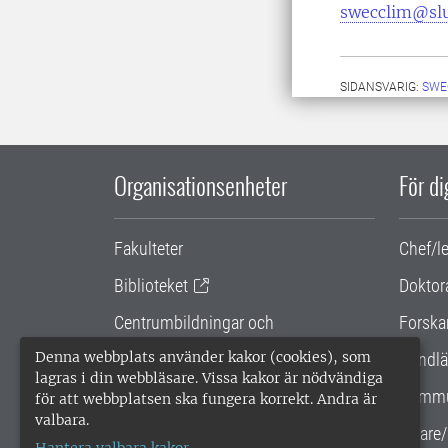
swecclim@slu
SIDANSVARIG:
SWE
Organisationsenheter
För d
Fakulteter
Chef/l
Biblioteket
Doktor
Centrumbildningar och
Forska
samarbetsprojekt
Denna webbplats använder kakor (cookies), som
Handlä
lagras i din webbläsare. Vissa kakor är nödvändiga
Gemensamma verksamhetsstödet
Kommu
för att webbplatsen ska fungera korrekt. Andra är
valbara.
SLU Holding
Lärare/