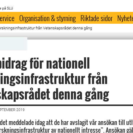
e på SLU
ervice
Organisation & styrning
Riktade sidor
Nyhet
 forskningsinfrastruktur från Vetenskapsrådet denna gång
bidrag för nationell
ingsinfrastruktur från
skapsrådet denna gång
EPTEMBER 2019
et meddelade idag att de har avslagit vår ansökan till ut
orskningsinfrastruktur av nationellt intresse”. Ansökan gä