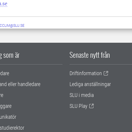
.se
CCLIM@SLU.SE
ig som är
Senaste nytt från
edare
Driftinformation
and eller handledare
Lediga anställningar
re
SLU i media
ggare
SLU Play
nikatör
studierektor