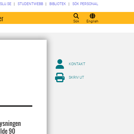
SLU.SE
STUDENTWEBB
BIBLIOTEK
SÖK PERSONAL
er
Sök
English
KONTAKT
SKRIV UT
lysningen
llde 90