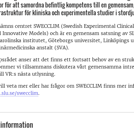
or för att samordna befintlig kompetens till en gemensam,
rastruktur för kliniska och experimentella studier i stord
nämns centret SWECCLIM (Swedish Experimental Clinical
 Innovative Models) och är en gemensam satsning av S
Karolinska institutet, Göteborgs universitet, Linköpings u
inärmedicinska anstalt (SVA).
rådet anser att det finns ett fortsatt behov av en stru
mer vi tillsammans diskutera vårt gemensamma intre
ll VR:s nästa utlysning.
ill veta mer eller har frågor om SWECCLIM finns mer in
t.slu.se/swecclim
.
information