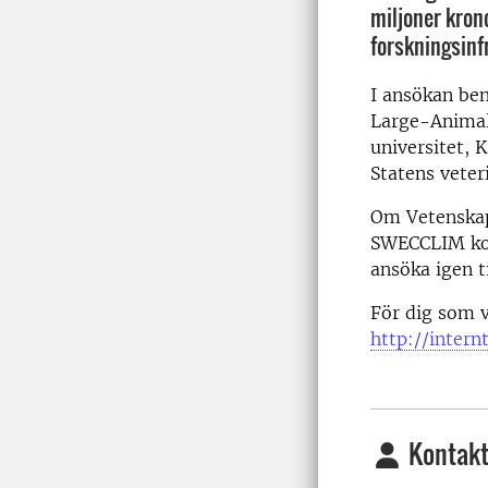
miljoner kron
forskningsinf
I ansökan be
Large-Animal
universitet, 
Statens veter
Om Vetenskaps
SWECCLIM kom
ansöka igen ti
För dig som v
http://intern
Kontakt