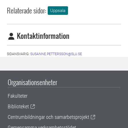
Relaterade sidor:
Uppsala
Kontaktinformation
SIDANSVARIG:
SUSANNE.PETTERSSON@SLU.SE
Organisationsenheter
Fakulteter
Biblioteket
Centrumbildningar och samarbetsprojekt
Gemensamma verksamhetsstödet