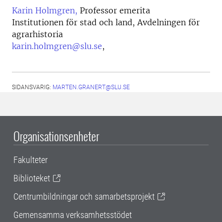
Karin Holmgren,
Professor emerita
Institutionen för stad och land, Avdelningen för
agrarhistoria
karin.holmgren@slu.se
,
SIDANSVARIG:
MARTEN.GRANERT@SLU.SE
Organisationsenheter
Fakulteter
Biblioteket
Centrumbildningar och samarbetsprojekt
Gemensamma verksamhetsstödet