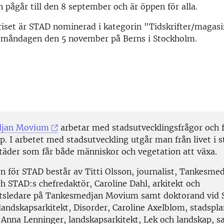
pågår till den 8 september och är öppen för alla.
riset är STAD nominerad i kategorin "Tidskrifter/magasi
s måndagen den 5 november på Berns i Stockholm.
djan Movium
arbetar med stadsutvecklingsfrågor och f
p. I arbetet med stadsutveckling utgår man från livet i s
städer som får både människor och vegetation att växa.
n för STAD består av Titti Olsson, journalist, Tankesme
 STAD:s chefredaktör, Caroline Dahl, arkitekt och
sledare på Tankesmedjan Movium samt doktorand vid S
landskapsarkitekt, Disorder, Caroline Axelblom, stadspl
r, Anna Lenninger, landskapsarkitekt, Lek och landskap, 