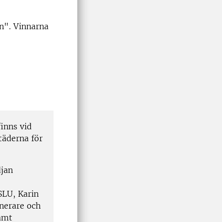
n". Vinnarna
inns vid
täderna för
djan
LU, Karin
anerare och
samt