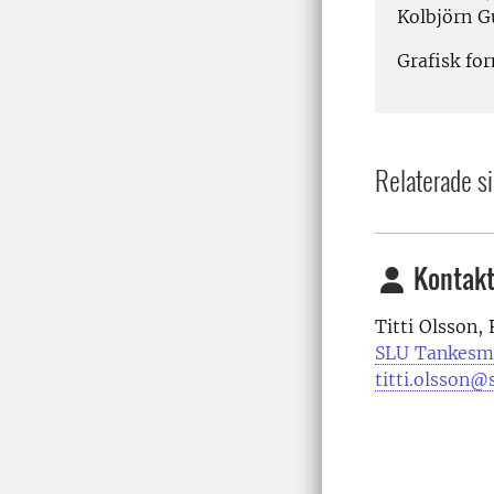
Kolbjörn Gu
Grafisk fo
Relaterade si
Kontakt
Titti Olsson,
SLU Tankesm
titti.olsson@