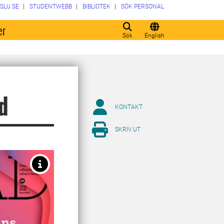
SLU.SE
STUDENTWEBB
BIBLIOTEK
SÖK PERSONAL
er
Sök
English
d
KONTAKT
SKRIV UT