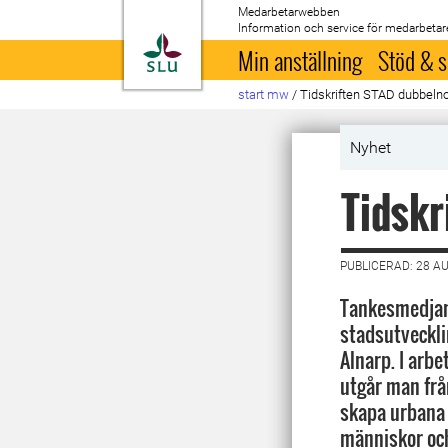
Medarbetarwebben
Information och service för medarbetar
Till startsida
Min anställning
Stöd & s
start mw
/
Tidskriften STAD dubbeln
Nyhet
Tidsk
PUBLICERAD: 28 A
Tankesmedjan
stadsutveckli
Alnarp. I arb
utgår man från
skapa urbana 
människor och