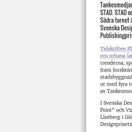
Tankesmedjan
STAD. STAD oc
Södra tornet 
Svenska Desi
Publishingpri
Tidskriften S
om urbana la
trenderna, sp
fram forskni
stadsbyggnad
ut med fyra 
av Tankesmed
I Svenska De
Print" och Vi
Liseberg i G
Designprisets