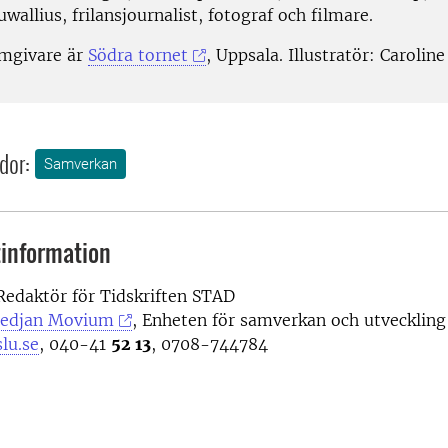
wallius, frilansjournalist, fotograf och filmare.
rmgivare är
Södra tornet
, Uppsala. Illustratör: Carolin
dor:
Samverkan
information
 Redaktör för Tidskriften STAD
edjan Movium
, Enheten för samverkan och utveckling
slu.se
, 040-41
52 13
, 0708-744784