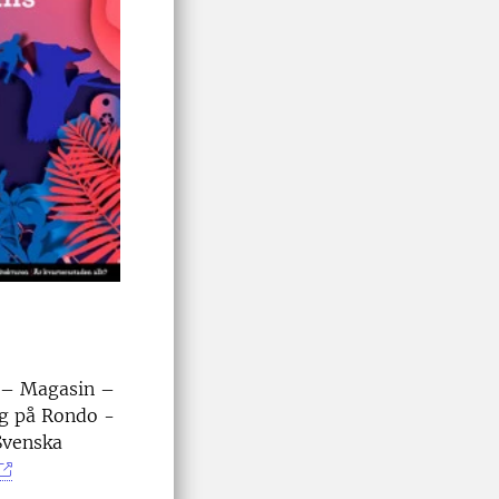
t – Magasin –
ng på Rondo -
Svenska