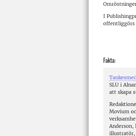
Omröstningen 
I Publishingp
offentliggör
Fakta:
Tankesme
SLU i Alnar
att skapa 
Redaktione
Movium och
verksamhet
Anderson, 
illustratö