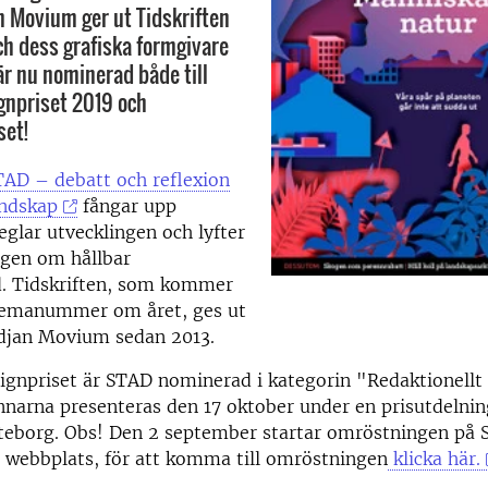
 Movium ger ut Tidskriften
h dess grafiska formgivare
är nu nominerad både till
gnpriset 2019 och
set!
TAD – debatt och reflexion
ndskap
fångar upp
eglar utvecklingen och lyfter
ngen om hållbar
. Tidskriften, som kommer
temanummer om året, ges ut
jan Movium sedan 2013.
signpriset är STAD nominerad i kategorin "Redaktionell
nnarna presenteras den 17 oktober under en prisutdelni
öteborg. Obs! Den 2 september startar omröstningen på 
 webbplats, för att komma till omröstningen
klicka här.