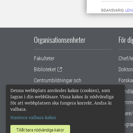
SIDANSVARIG:
LEN
Organisationsenheter
För d
Fakulteter
Chef/l
Biblioteket
Doktor
Centrumbildningar och
Forska
samarbetsprojekt
Denna webbplats använder kakor (cookies), som
Handlä
lagras i din webbläsare. Vissa kakor är nödvändiga
Gemensamma verksamhetsstödet
Kommu
för att webbplatsen ska fungera korrekt. Andra är
valbara.
SLU Holding
Lärare/
Hantera valbara kakor
Progra
Tillåt bara nödvändiga kakor