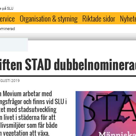
e på SLU
ervice
Organisation & styrning
Riktade sidor
Nyhet
ominerad
riften STAD dubbelnominera
UGUSTI 2019
 Movium arbetar med
ngsfrågor och finns vid SLU i
etet med stadsutveckling
 livet i städerna för att
livsmiljöer som får både
 vegetation att växa.