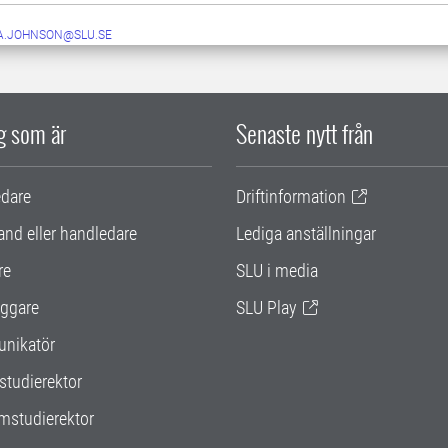
A.JOHNSON@SLU.SE
ig som är
Senaste nytt från
edare
Driftinformation
and eller handledare
Lediga anställningar
re
SLU i media
ggare
SLU Play
nikatör
studierektor
mstudierektor