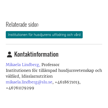
Relaterade sidor:
Institutionen för husdjurens utfodring och vård
Kontaktinformation
Mikaela Lindberg,
Professor
Institutionen för tillämpad husdjursvetenskap och
välfärd, Idisslarnutrition
mikaela.lindberg@slu.se
,
+4618671013,
+46761179299