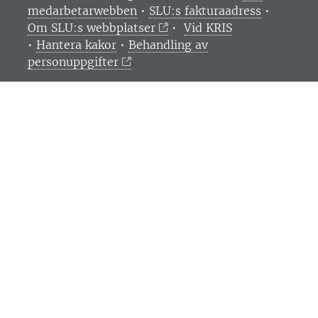
medarbetarwebben
•
SLU:s fakturaadress
•
Om SLU:s webbplatser
•
Vid KRIS
•
Hantera kakor
•
Behandling av
personuppgifter