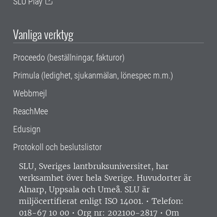
SLU Play
Vanliga verktyg
Proceedo (beställningar, fakturor)
Primula (ledighet, sjukanmälan, lönespec m.m.)
Webbmejl
ReachMee
Edusign
Protokoll och beslutslistor
SLU, Sveriges lantbruksuniversitet, har
verksamhet över hela Sverige. Huvudorter är
Alnarp, Uppsala och Umeå.
SLU är
miljöcertifierat enligt ISO 14001. •
Telefon:
018-67 10 00 • Org nr: 202100-2817 •
Om