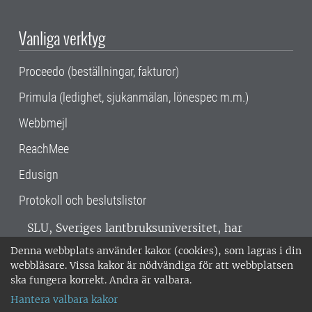
Vanliga verktyg
Proceedo (beställningar, fakturor)
Primula (ledighet, sjukanmälan, lönespec m.m.)
Webbmejl
ReachMee
Edusign
Protokoll och beslutslistor
SLU, Sveriges lantbruksuniversitet, har
verksamhet över hela Sverige. Huvudorter är
Denna webbplats använder kakor (cookies), som lagras i din
Alnarp, Uppsala och Umeå.
SLU är
webbläsare. Vissa kakor är nödvändiga för att webbplatsen
miljöcertifierat enligt ISO 14001. •
Telefon:
ska fungera korrekt. Andra är valbara.
018-67 10 00 • Org nr: 202100-2817 •
Om
Hantera valbara kakor
medarbetarwebben
•
SLU:s fakturaadress
•