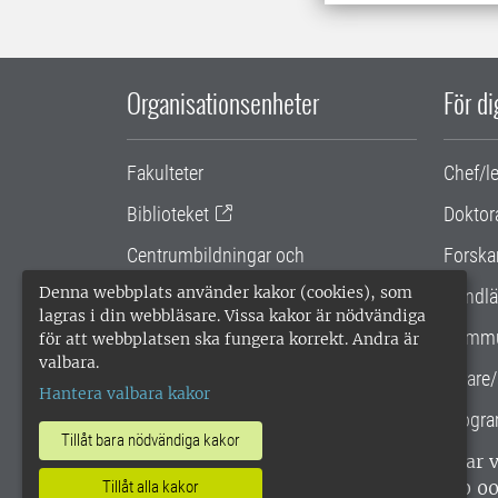
Organisationsenheter
För d
Fakulteter
Chef/l
Biblioteket
Doktor
Centrumbildningar och
Forska
samarbetsprojekt
Denna webbplats använder kakor (cookies), som
Handlä
lagras i din webbläsare. Vissa kakor är nödvändiga
Gemensamma verksamhetsstödet
Kommu
för att webbplatsen ska fungera korrekt. Andra är
valbara.
SLU Holding
Lärare/
Hantera valbara kakor
Progra
Tillåt bara nödvändiga kakor
SLU, Sveriges lantbruksuniversitet, har
Tillåt alla kakor
enligt ISO 14001. •
Telefon: 018-67 10 0