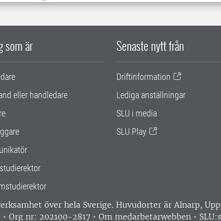
ig som är
Senaste nytt från
edare
Driftinformation
and eller handledare
Lediga anställningar
re
SLU i media
ggare
SLU Play
nikatör
studierektor
mstudierektor
 verksamhet över hela Sverige. Huvudorter är Alnarp, U
0 • Org nr: 202100-2817 •
Om medarbetarwebben
•
SLU:s