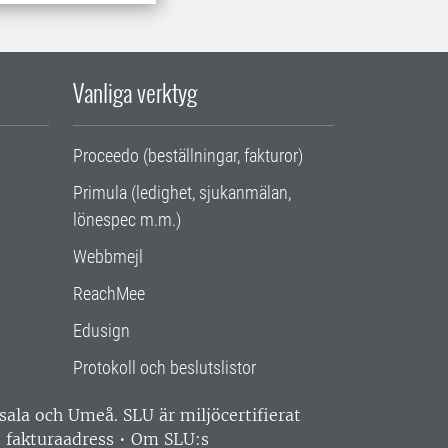
Vanliga verktyg
Proceedo (beställningar, fakturor)
Primula (ledighet, sjukanmälan,
lönespec m.m.)
Webbmejl
ReachMee
Edusign
Protokoll och beslutslistor
ppsala och Umeå.
SLU är miljöcertifierat
 fakturaadress
•
Om SLU:s