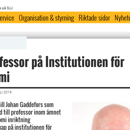
e på SLU
ervice
Organisation & styrning
Riktade sidor
Nyhet
fessor på Institutionen för
mi
LI 2019
till Johan Gaddefors som
d till professor inom ämnet
mi inriktning
ap på institutionen för