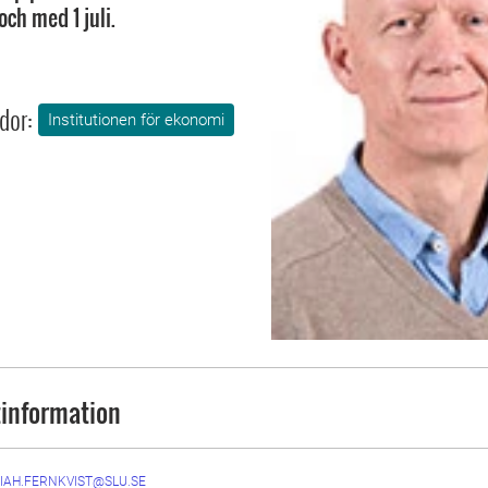
ch med 1 juli.
dor:
Institutionen för ekonomi
information
IAH.FERNKVIST@SLU.SE