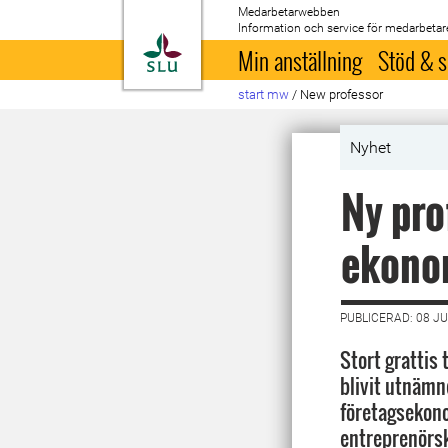
Medarbetarwebben
Information och service för medarbetar
Till startsida
Min anställning
Stöd & s
start mw
/
New professor
Nyhet
Ny pro
ekono
PUBLICERAD: 08 JU
Stort grattis 
blivit utnämn
företagsekono
entreprenörsk