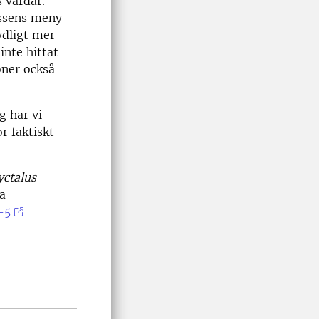
 värdar.
össens meny
ydligt mer
inte hittat
oner också
g har vi
r faktiskt
ctalus
ta
-5