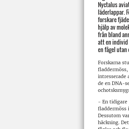
Nyctalus aviat
läderlappar. 
forskare fjäde
hjälp av mole
från bland an
att en individ
en fågel utan 
Forskarna stu
fladdermöss, 
intresserade 
de en DNA-se
ochotsksmygs
- En tidigare
fladdermöss i
Dessutom var
häckning. De