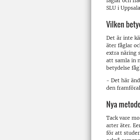
fåglar och fl
SLU i Uppsala
Vilken bet
Det är inte k
äter fåglar oc
extra näring 
att samla in m
betydelse fåg
- Det här änd
den framföral
Nya metode
Tack vare mol
arter äter. E
för att stude