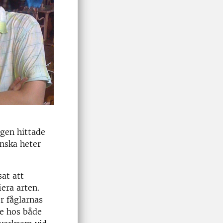
ngen hittade
nska heter
at att
era arten.
r fåglarnas
de hos både