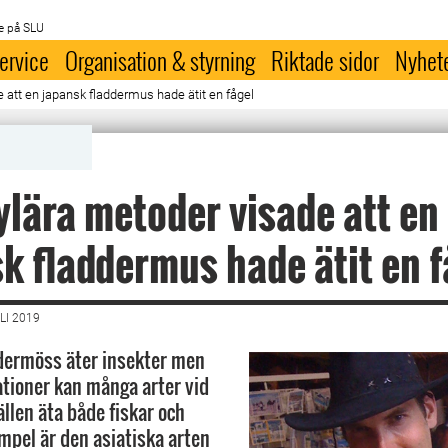
e på SLU
ervice
Organisation & styrning
Riktade sidor
Nyhet
 att en japansk fladdermus hade ätit en fågel
lära metoder visade att en
k fladdermus hade ätit en f
LI 2019
ddermöss äter insekter men
ationer kan många arter vid
fällen äta både fiskar och
empel är den asiatiska arten