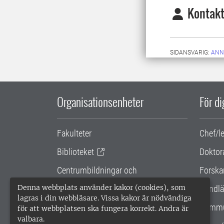
Kontakt
SIDANSVARIG:
ANN
Organisationsenheter
För d
Fakulteter
Chef/l
Biblioteket
Doktor
Centrumbildningar och
Forska
samarbetsprojekt
Denna webbplats använder kakor (cookies), som
Handlä
lagras i din webbläsare. Vissa kakor är nödvändiga
Gemensamma verksamhetsstödet
Kommu
för att webbplatsen ska fungera korrekt. Andra är
valbara.
SLU Holding