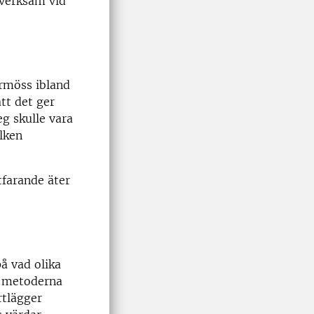
 verksam vid
ermöss ibland
att det ger
eg skulle vara
ilken
tfarande äter
å vad olika
te metoderna
rtlägger