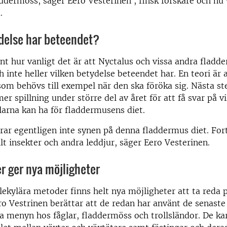
addermöss, säger Eero Vesterinen , finsk forskare och nu
.
ydelse har beteendet?
änt hur vanligt det är att Nyctalus och vissa andra fladd
h inte heller vilken betydelse beteendet har. En teori är 
som behövs till exempel när den ska föröka sig. Nästa st
er spillning under större del av året för att få svar på v
larna kan ha för fladdermusens diet.
rar egentligen inte synen på denna fladdermus diet. For
lt insekter och andra leddjur, säger Eero Vesterinen.
r ger nya möjligheter
ekylära metoder finns helt nya möjligheter att ta reda p
ero Vestrinen berättar att de redan har använt de senas
ra menyn hos fåglar, fladdermöss och trollsländor. De ka