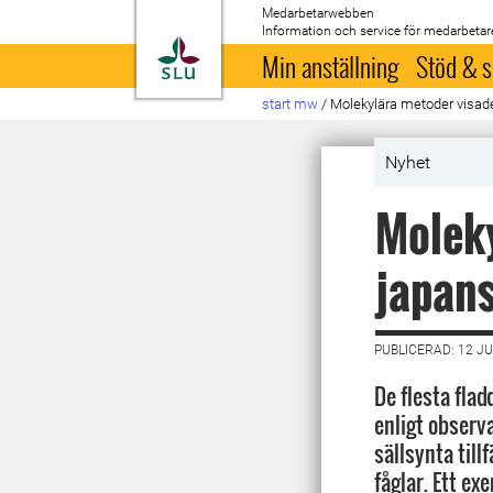
Medarbetarwebben
Information och service för medarbetar
Till startsida
Min anställning
Stöd & s
start mw
/
Molekylära metoder visade
Nyhet
Moleky
japans
PUBLICERAD: 12 JU
De flesta fla
enligt observ
sällsynta till
fåglar. Ett ex