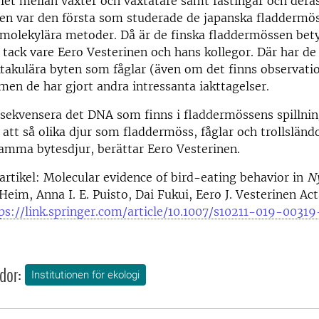
et mellan växter och växtätare samt fästingar och deras
en var den första som studerade de japanska fladderm
 molekylära metoder. Då är de finska fladdermössen bet
 tack vare Eero Vesterinen och hans kollegor. Där har de 
takulära byten som fåglar (även om det finns observati
men de har gjort andra intressanta iakttagelser.
sekvensera det DNA som finns i fladdermössens spillnin
 att så olika djur som fladdermöss, fåglar och trollsländo
samma bytesdjur, berättar Eero Vesterinen.
artikel: Molecular evidence of bird-eating behavior in
Ny
 Heim,
Anna I. E. Puisto,
Dai Fukui,
Eero J. Vesterinen Ac
ps://link.springer.com/article/10.1007/s10211-019-00319
dor:
Institutionen för ekologi