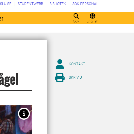
SLU.SE
STUDENTWEBB
BIBLIOTEK
SÖK PERSONAL
er
Sök
English
KONTAKT
ågel
SKRIV UT