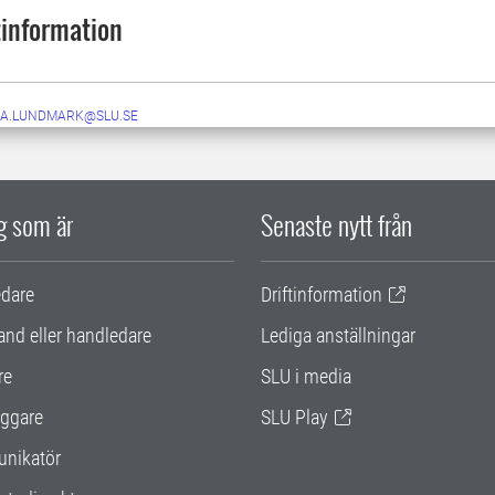
information
A.LUNDMARK@SLU.SE
ig som är
Senaste nytt från
edare
Driftinformation
and eller handledare
Lediga anställningar
re
SLU i media
ggare
SLU Play
nikatör