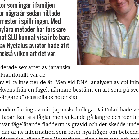
or som ingår i familjen
För några år sedan hittade
rrester i spillningen. Med
kylära metoder har forskare
nat SLU kunnat visa inte bara
 av Nyctalus aviator hade ätit
också vilken art det var.
derade sex arter av japanska
Framförallt var de
av vilka insekter de åt. Men vid DNA-analysen av spillni
kvens från en fågel, närmare bestämt en art som på sve
ångare (Locustella ochotensis).
 undersökning av min japanske kollega Dai Fukui hade vis
 Japan kan äta fåglar men vi kunde gå längre och identifi
 vår fågelätande fladdermus gravid och det skedde unde
t här är ny information som reser nya frågor om beteen