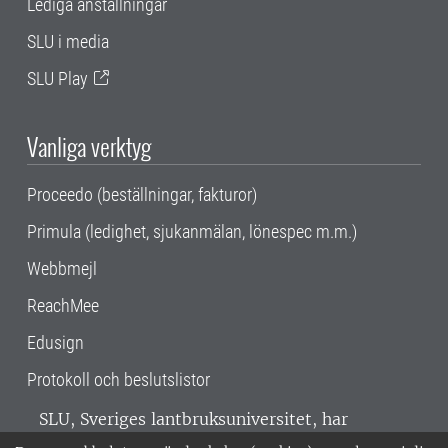
Lediga anställningar
SLU i media
SLU Play
Vanliga verktyg
Proceedo (beställningar, fakturor)
Primula (ledighet, sjukanmälan, lönespec m.m.)
Webbmejl
ReachMee
Edusign
Protokoll och beslutslistor
SLU, Sveriges lantbruksuniversitet, har
verksamhet över hela Sverige. Huvudorter är