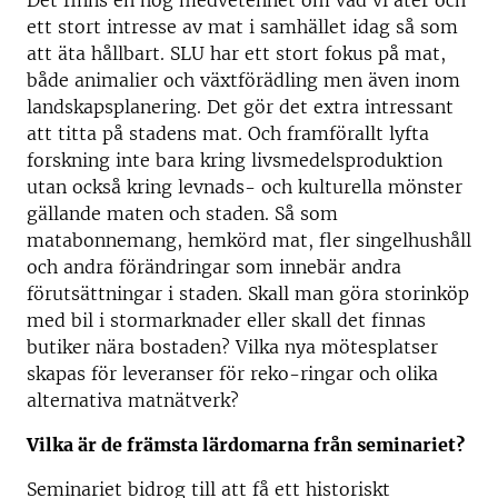
Det finns en hög medvetenhet om vad vi äter och
ett stort intresse av mat i samhället idag så som
att äta hållbart. SLU har ett stort fokus på mat,
både animalier och växtförädling men även inom
landskapsplanering. Det gör det extra intressant
att titta på stadens mat. Och framförallt lyfta
forskning inte bara kring livsmedelsproduktion
utan också kring levnads- och kulturella mönster
gällande maten och staden. Så som
matabonnemang, hemkörd mat, fler singelhushåll
och andra förändringar som innebär andra
förutsättningar i staden. Skall man göra storinköp
med bil i stormarknader eller skall det finnas
butiker nära bostaden? Vilka nya mötesplatser
skapas för leveranser för reko-ringar och olika
alternativa matnätverk?
Vilka är de främsta lärdomarna från seminariet?
Seminariet bidrog till att få ett historiskt