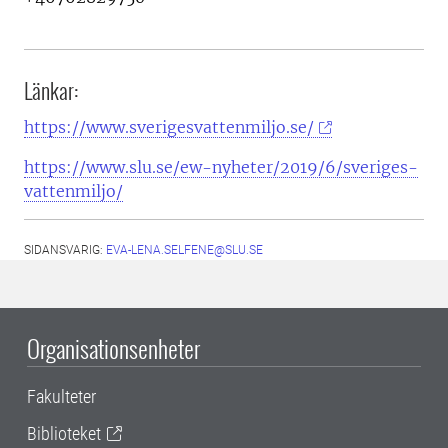
Länkar:
https://www.sverigesvattenmiljo.se/
https://www.slu.se/ew-nyheter/2019/6/sveriges-
vattenmiljo/
SIDANSVARIG:
EVA-LENA.SELFENE@SLU.SE
Organisationsenheter
Fakulteter
Biblioteket