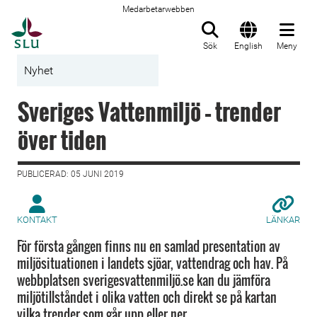
Medarbetarwebben
Till startsida
Sök
English
Meny
Nyhet
Sveriges Vattenmiljö – trender
över tiden
PUBLICERAD: 05 JUNI 2019
KONTAKT
LÄNKAR
För första gången finns nu en samlad presentation av
miljösituationen i landets sjöar, vattendrag och hav. På
webbplatsen sverigesvattenmiljö.se kan du jämföra
miljötillståndet i olika vatten och direkt se på kartan
vilka trender som går upp eller ner.