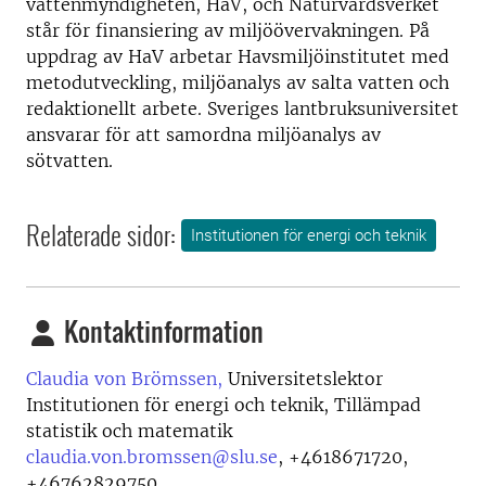
vattenmyndigheten, HaV, och Naturvårdsverket
står för finansiering av miljöövervakningen. På
uppdrag av HaV arbetar Havsmiljöinstitutet med
metodutveckling, miljöanalys av salta vatten och
redaktionellt arbete. Sveriges lantbruksuniversitet
ansvarar för att samordna miljöanalys av
sötvatten.
Relaterade sidor:
Institutionen för energi och teknik
Kontaktinformation
Claudia von Brömssen,
Universitetslektor
Institutionen för energi och teknik, Tillämpad
statistik och matematik
claudia.von.bromssen@slu.se
,
+4618671720,
+46762829750