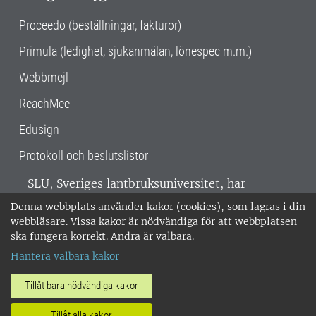
Proceedo (beställningar, fakturor)
Primula (ledighet, sjukanmälan, lönespec m.m.)
Webbmejl
ReachMee
Edusign
Protokoll och beslutslistor
SLU, Sveriges lantbruksuniversitet, har
verksamhet över hela Sverige. Huvudorter är
Denna webbplats använder kakor (cookies), som lagras i din
Alnarp, Uppsala och Umeå.
SLU är
webbläsare. Vissa kakor är nödvändiga för att webbplatsen
miljöcertifierat enligt ISO 14001. •
Telefon:
ska fungera korrekt. Andra är valbara.
018-67 10 00 • Org nr: 202100-2817 •
Om
Hantera valbara kakor
medarbetarwebben
•
SLU:s fakturaadress
•
Om SLU:s webbplatser
•
Vid KRIS
Tillåt bara nödvändiga kakor
•
Hantera kakor
•
Behandling av
Tillåt alla kakor