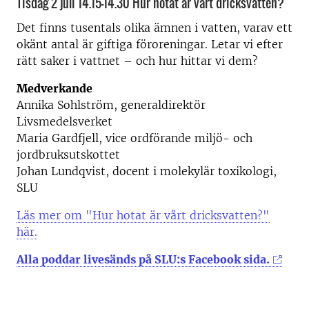
Tisdag 2 juli 14.15-14.30 Hur hotat är vårt dricksvatten?
Det finns tusentals olika ämnen i vatten, varav ett
okänt antal är giftiga föroreningar. Letar vi efter
rätt saker i vattnet – och hur hittar vi dem?
Medverkande
Annika Sohlström, generaldirektör
Livsmedelsverket
Maria Gardfjell, vice ordförande miljö- och
jordbruksutskottet
Johan Lundqvist, docent i molekylär toxikologi,
SLU
Läs mer om "Hur hotat är vårt dricksvatten?"
här.
Alla poddar livesänds på SLU:s Facebook sida.