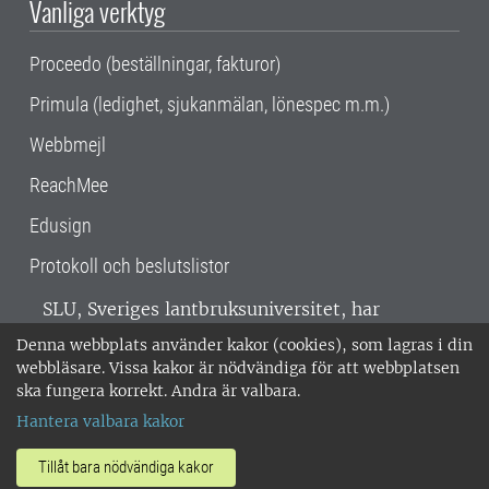
Vanliga verktyg
Proceedo (beställningar, fakturor)
Primula (ledighet, sjukanmälan, lönespec m.m.)
Webbmejl
ReachMee
Edusign
Protokoll och beslutslistor
SLU, Sveriges lantbruksuniversitet, har
verksamhet över hela Sverige. Huvudorter är
Denna webbplats använder kakor (cookies), som lagras i din
Alnarp, Uppsala och Umeå.
SLU är
webbläsare. Vissa kakor är nödvändiga för att webbplatsen
miljöcertifierat enligt ISO 14001. •
Telefon:
ska fungera korrekt. Andra är valbara.
018-67 10 00 • Org nr: 202100-2817 •
Om
Hantera valbara kakor
medarbetarwebben
•
SLU:s fakturaadress
•
Om SLU:s webbplatser
•
Vid KRIS
Tillåt bara nödvändiga kakor