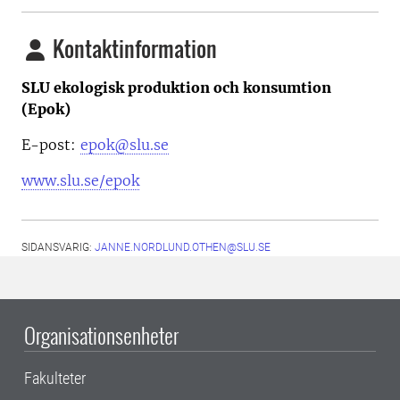
Kontaktinformation
SLU ekologisk produktion och konsumtion
(Epok)
E-post:
epok@slu.se
www.slu.se/epok
SIDANSVARIG:
JANNE.NORDLUND.OTHEN@SLU.SE
Organisationsenheter
Fakulteter