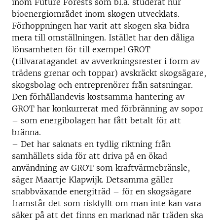
inom Future Forests som bl.a. studerat hur
bioenergiområdet inom skogen utvecklats.
Förhoppningen har varit att skogen ska bidra
mera till omställningen. Istället har den dåliga
lönsamheten för till exempel GROT
(tillvaratagandet av avverkningsrester i form av
trädens grenar och toppar) avskräckt skogsägare,
skogsbolag och entreprenörer från satsningar.
Den förhållandevis kostsamma hantering av
GROT har konkurrerat med förbränning av sopor
– som energibolagen har fått betalt för att
bränna.
– Det har saknats en tydlig riktning från
samhällets sida för att driva på en ökad
användning av GROT som kraftvärmebränsle,
säger Maartje Klapwijk. Detsamma gäller
snabbväxande energiträd – för en skogsägare
framstår det som riskfyllt om man inte kan vara
säker på att det finns en marknad när träden ska