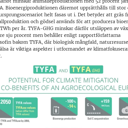
enariot minskar animalieproduktionen med 52 procent jä
A. Bioenergiproduktionen däremot upprätthålls till stor d
ursprungsscenariot helt fasas ut i. Det betyder att gräs f
llproduktion och gödsel används för att producera bioen
9 TWh per år. TYFA-GHG minskar därför utsläppen av vä
re sju procent men behåller enligt rapportförfattarna
sofin bakom TYFA, där biologisk mångfald, naturresurse
lsa är viktiga aspekter i utformandet av klimatfokusera
.