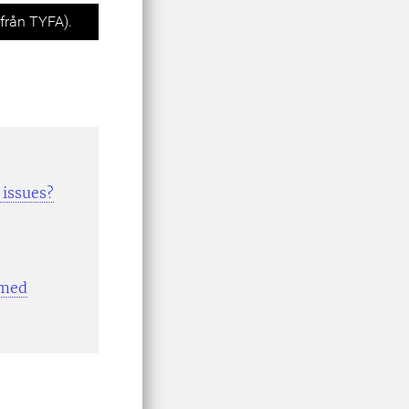
Next
 från TYFA).
 issues?
 med