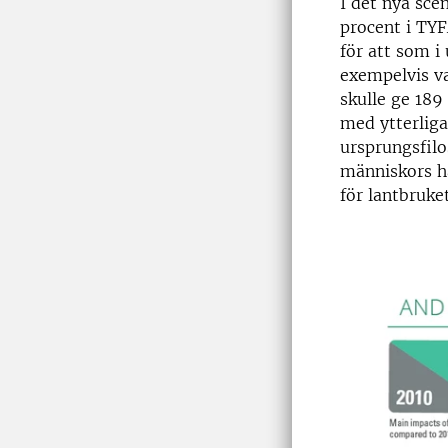
I det nya sc
procent i TYF
för att som i 
exempelvis va
skulle ge 18
med ytterliga
ursprungsfilo
människors hä
för lantbruket