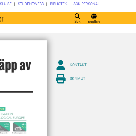
SLU.SE
STUDENTWEBB
BIBLIOTEK
SÖK PERSONAL
er
Sök
English
läpp av
KONTAKT
SKRIV UT