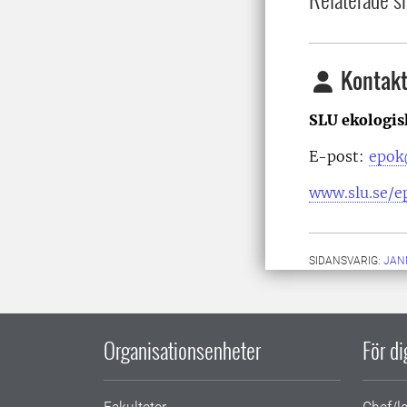
Kontakt
SLU ekologis
E-post:
epok
www.slu.se/e
SIDANSVARIG:
JAN
Organisationsenheter
För d