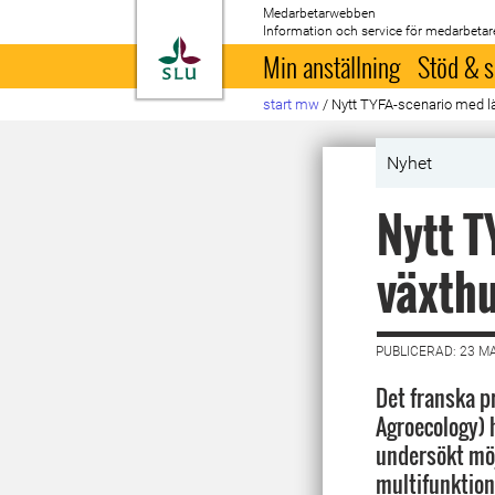
Medarbetarwebben
Information och service för medarbetar
Till startsida
Min anställning
Stöd & s
start mw
/
Nytt TYFA-scenario med l
Nyhet
Nytt T
växth
PUBLICERAD: 23 M
Det franska p
Agroecology) 
undersökt möj
multifunktion