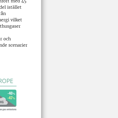
mfört med 45
el istället
rån
ergi vilket
xthusgaser
r och
nde scenarier