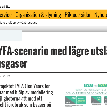
e på SLU
ervice
Organisation & styrning
Riktade sidor
Nyhet
ägre utsläpp av växthusgaser
YFA-scenario med lägre uts
usgaser
AJ 2019
rojektet TYFA (Ten Years for
har med hjälp av modellering
ligheterna att med ett
ellt jordbruk som bygger på