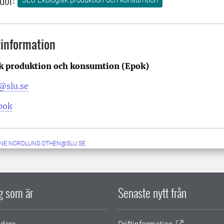
information
k produktion och konsumtion (Epok)
@slu.se
pok
NE.NORDLUND.OTHEN@SLU.SE
ig som är
Senaste nytt från