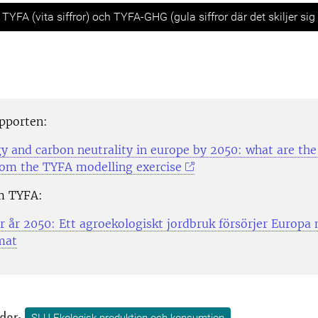
s
 TYFA (vita siffror) och TYFA-GHG (gula siffror där det skiljer sig
apporten:
y and carbon neutrality in europe by 2050: what are the
rom the TYFA modelling exercise
m TYFA:
ör år 2050: Ett agroekologiskt jordbruk försörjer Europa
mat
dor:
SLU Ekologisk produktion och konsumtion