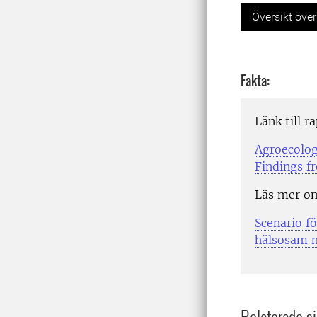
Previou
Översikt över
Fakta:
Länk till r
Agroecolog
Findings f
Läs mer o
Scenario f
hälsosam 
Relaterade si