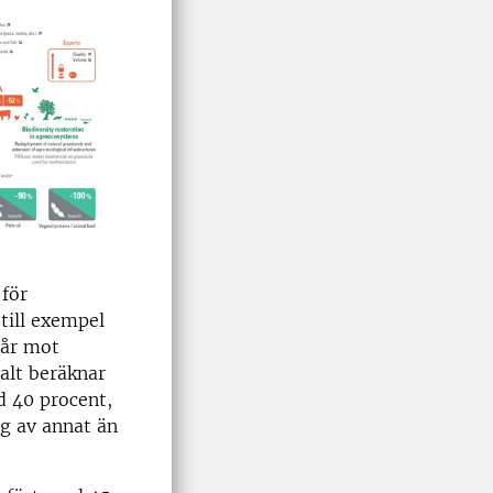
 för
till exempel
går mot
alt beräknar
d 40 procent,
ng av annat än