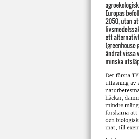
agroekologisk
Europas befo
2050, utan at
livsmedelssäk
ett alternati
(greenhouse g
ändrat vissa v
minska utslä
Det första T
utfasning av 
naturbetesma
häckar, damm
mindre mängd
forskarna att
den biologisk
mat, till exe