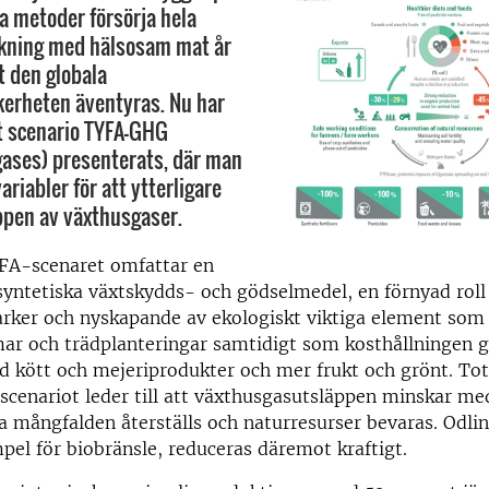
a metoder försörja hela
lkning med hälsosam mat år
t den globala
erheten äventyras. Nu har
vt scenario TYFA-GHG
ases) presenterats, där man
ariabler för att ytterligare
ppen av växthusgaser.
YFA-scenaret omfattar en
syntetiska växtskydds- och gödselmedel, en förnyad roll
rker och nyskapande av ekologiskt viktiga element som 
ar och trädplanteringar samtidigt som kosthållningen 
 kött och mejeriprodukter och mer frukt och grönt. Tot
 scenariot leder till att växthusgasutsläppen minskar me
a mångfalden återställs och naturresurser bevaras. Odli
mpel för biobränsle, reduceras däremot kraftigt.