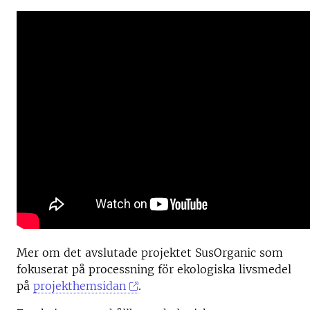
Mer om det avslutade projektet SusOrganic som
fokuserat på processning för ekologiska livsmedel
på
projekthemsidan
.