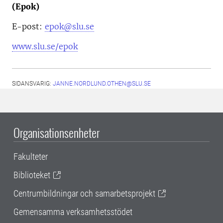
(Epok)
E-post:
epok@slu.se
www.slu.se/epok
SIDANSVARIG:
JANNE.NORDLUND.OTHEN@SLU.SE
Organisationsenheter
Fakulteter
Biblioteket
Centrumbildningar och samarbetsprojekt
Gemensamma verksamhetsstödet