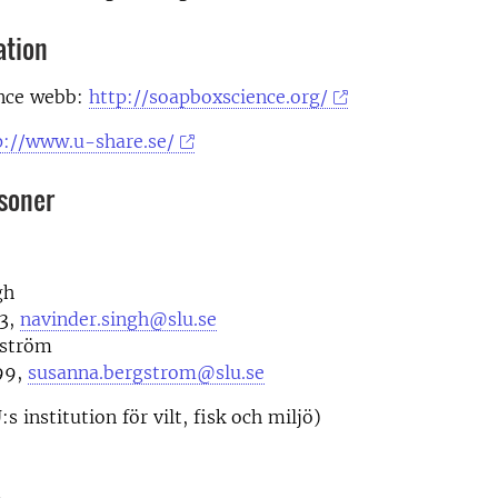
ation
nce webb:
http://soapboxscience.org/
p://www.u-share.se/
soner
gh
3,
navinder.singh@slu.se
gström
99,
susanna.bergstrom@slu.se
s institution för vilt, fisk och miljö)