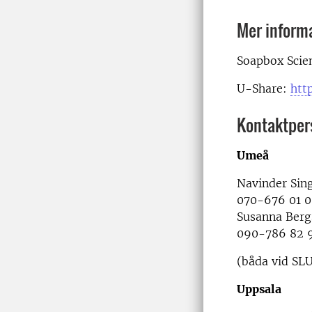
Mer inform
Soapbox Scie
U-Share:
htt
Kontaktper
Umeå
Navinder Sin
070-676 01 0
Susanna Ber
090-786 82 
(båda vid SLU:
Uppsala