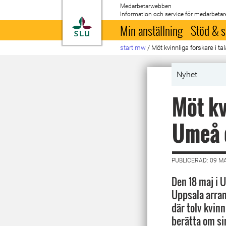
Medarbetarwebben
Information och service för medarbetar
Till startsida
Min anställning
Stöd & s
start mw
/
Möt kvinnliga forskare i t
Nyhet
Möt kv
Umeå 
PUBLICERAD: 09 M
Den 18 maj i 
Uppsala arra
där tolv kvin
berätta om si