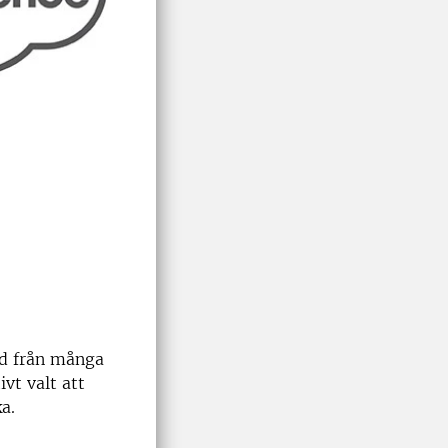
ad från många
vt valt att
a.