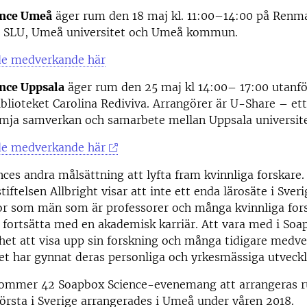
ence Umeå
äger rum den 18 maj kl. 11:00–14:00 på Renma
r SLU, Umeå universitet och Umeå kommun.
de medverkande här
nce Uppsala
äger rum den 25 maj kl 14:00– 17:00 utanfö
iblioteket Carolina Rediviva. Arrangörer är U-Share – ett
rämja samverkan och samarbete mellan Uppsala universit
de medverkande här
ces andra målsättning att lyfta fram kvinnliga forskare.
tiftelsen Allbright visar att inte ett enda lärosäte i Sveri
r som män som är professorer och många kvinnliga fors
 fortsätta med en akademisk karriär. Att vara med i Soa
het att visa upp sin forskning och många tidigare medv
et har gynnat deras personliga och yrkesmässiga utveckl
ommer 42 Soapbox Science-evenemang att arrangeras r
första i Sverige arrangerades i Umeå under våren 2018.