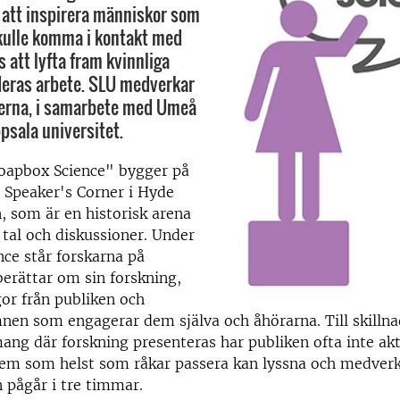
s att inspirera människor som
kulle komma i kontakt med
s att lyfta fram kvinnliga
deras arbete. SLU medverkar
serna, i samarbete med Umeå
psala universitet.
oapbox Science" bygger på
 Speaker's Corner i Hyde
, som är en historisk arena
a tal och diskussioner. Under
ce står forskarna på
berättar om sin forskning,
gor från publiken och
nen som engagerar dem själva och åhörarna. Till skilln
ng där forskning presenteras har publiken ofta inte akti
vem som helst som råkar passera kan lyssna och medverk
pågår i tre timmar.