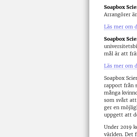
Soapbox Sci
Arrangörer ä
Läs mer om 
Soapbox Scie
universitetsb
mål är att f
Läs mer om 
Soapbox Scien
rapport från s
många kvinno
som svårt att
ger en möjlig
uppgett att d
Under 2019 k
världen. Det 