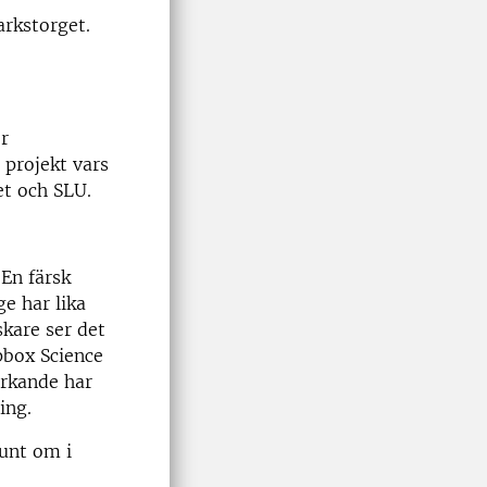
rkstorget.
r
 projekt vars
et och SLU.
 En färsk
ge har lika
kare ser det
pbox Science
erkande har
ing.
unt om i