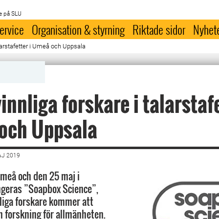
e på SLU
ervice
Organisation & styrning
Riktade sidor
Nyhet
alarstafetter i Umeå och Uppsala
innliga forskare i talarstafe
och Uppsala
AJ 2019
Umeå och den 25 maj i
ngeras ”Soapbox Science”,
nliga forskare kommer att
n forskning för allmänheten.