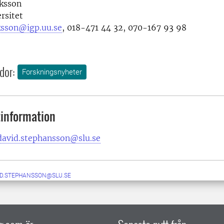
iksson
rsitet
ksson@igp.uu.se
, 018-471 44 32, 070-167 93 98
dor:
Forskningsnyheter
information
david.stephansson@slu.se
ID.STEPHANSSON@SLU.SE