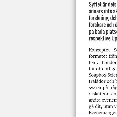
Syftet är del
annars inte s
forskning, del
forskare och 
på båda plat
respektive Up
Konceptet "S
formatet från
Park i London
för offentlig
Soapbox Scien
trälådor och 
svarar på frå
diskuterar äm
andra evenema
gå dit, utan 
Evenemangen 