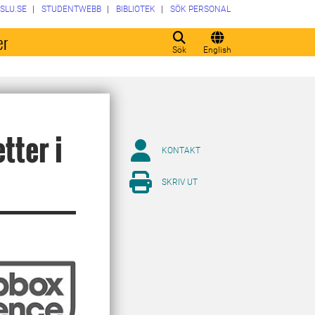
SLU.SE
STUDENTWEBB
BIBLIOTEK
SÖK PERSONAL
er
Sök
English
tter i
KONTAKT
SKRIV UT