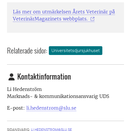
Läs mer om utmärkelsen Årets Veterinär på
VeterinärMagazinets webbplats.
Relaterade sidor:
Universitetsdjursjukhuset
Kontaktinformation
Li Hedenström
Marknads- & kommunikationsansvarig UDS
E-post:
li.hedenstrom@slu.se
SIDANSVARIG:
LI.HEDENSTROM@SLU.SE