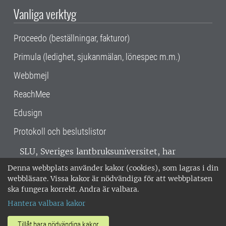
Vanliga verktyg
Proceedo (beställningar, fakturor)
Primula (ledighet, sjukanmälan, lönespec m.m.)
Webbmejl
ReachMee
Edusign
Protokoll och beslutslistor
SLU, Sveriges lantbruksuniversitet, har
verksamhet över hela Sverige. Huvudorter är
Denna webbplats använder kakor (cookies), som lagras i din
Alnarp, Uppsala och Umeå.
SLU är
webbläsare. Vissa kakor är nödvändiga för att webbplatsen
miljöcertifierat enligt ISO 14001. •
Telefon:
ska fungera korrekt. Andra är valbara.
018-67 10 00 • Org nr: 202100-2817 •
Om
Hantera valbara kakor
medarbetarwebben
•
SLU:s fakturaadress
•
Om SLU:s webbplatser
•
Vid KRIS
Tillåt bara nödvändiga kakor