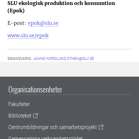
SLU ekologisk produktion och konsumtion
(Epok)
E-post:
epok@slu.se
www.slu.se/epok
SIDANSVARIG:
JANNE.NORDLUND.OTHEN@SLU.SE
Organisationsenheter
Fakulteter
Biblioteket
Centrumbildningar och samarbetsprojekt
Gemensamma verksamhetsstödet