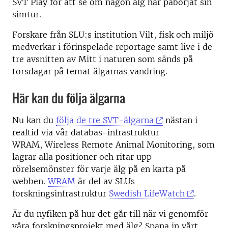
SVT Play för att se om någon älg har påbörjat sin
simtur.
Forskare från SLU:s institution Vilt, fisk och miljö
medverkar i förinspelade reportage samt live i de
tre avsnitten av Mitt i naturen som sänds på
torsdagar på temat älgarnas vandring.
Här kan du följa älgarna
Nu kan du
följa de tre SVT-älgarna
nästan i
realtid via vår databas-infrastruktur
WRAM, Wireless Remote Animal Monitoring, som
lagrar alla positioner och ritar upp
rörelsemönster för varje älg på en karta på
webben.
WRAM
är del av SLUs
forskningsinfrastruktur
Swedish LifeWatch
.
Är du nyfiken på hur det går till när vi genomför
våra forskningsprojekt med älg? Spana in vårt