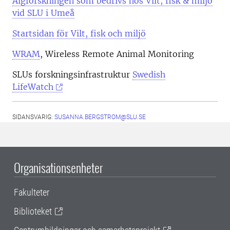
Älgforskningen som bedrivs hos Vilt, fisk & miljö
vid SLU i Umeå
Startsidan för Vilt, fisk och miljö
WRAM
, Wireless Remote Animal Monitoring
SLUs forskningsinfrastruktur
Swedish
LifeWatch
SIDANSVARIG:
SUSANNA.BERGSTROM@SLU.SE
Organisationsenheter
Fakulteter
Biblioteket