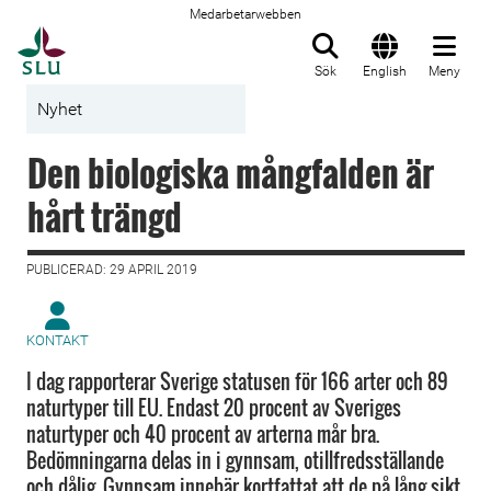
Medarbetarwebben
Till startsida
Sök
English
Meny
Nyhet
Den biologiska mångfalden är
hårt trängd
PUBLICERAD: 29 APRIL 2019
KONTAKT
I dag rapporterar Sverige statusen för 166 arter och 89
naturtyper till EU. Endast 20 procent av Sveriges
naturtyper och 40 procent av arterna mår bra.
Bedömningarna delas in i gynnsam, otillfredsställande
och dålig. Gynnsam innebär kortfattat att de på lång sikt