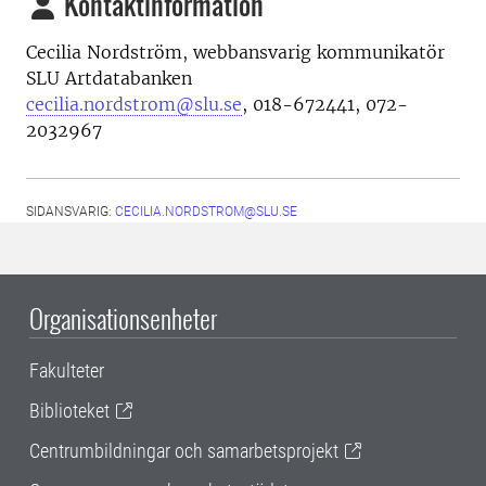
Kontaktinformation
Cecilia Nordström,
webbansvarig kommunikatör
SLU Artdatabanken
cecilia.nordstrom@slu.se
,
018-672441, 072-
2032967
SIDANSVARIG:
CECILIA.NORDSTROM@SLU.SE
Organisationsenheter
Fakulteter
Biblioteket
Centrumbildningar och samarbetsprojekt