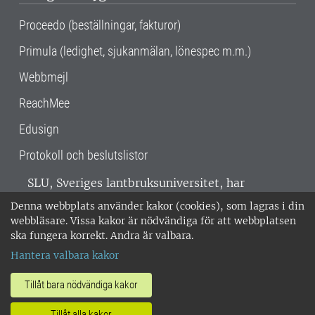
Proceedo (beställningar, fakturor)
Primula (ledighet, sjukanmälan, lönespec m.m.)
Webbmejl
ReachMee
Edusign
Protokoll och beslutslistor
SLU, Sveriges lantbruksuniversitet, har
verksamhet över hela Sverige. Huvudorter är
Denna webbplats använder kakor (cookies), som lagras i din
Alnarp, Uppsala och Umeå.
SLU är
webbläsare. Vissa kakor är nödvändiga för att webbplatsen
miljöcertifierat enligt ISO 14001. •
Telefon:
ska fungera korrekt. Andra är valbara.
018-67 10 00 • Org nr: 202100-2817 •
Om
Hantera valbara kakor
medarbetarwebben
•
SLU:s fakturaadress
•
Om SLU:s webbplatser
•
Vid KRIS
Tillåt bara nödvändiga kakor
•
Hantera kakor
•
Behandling av
Tillåt alla kakor