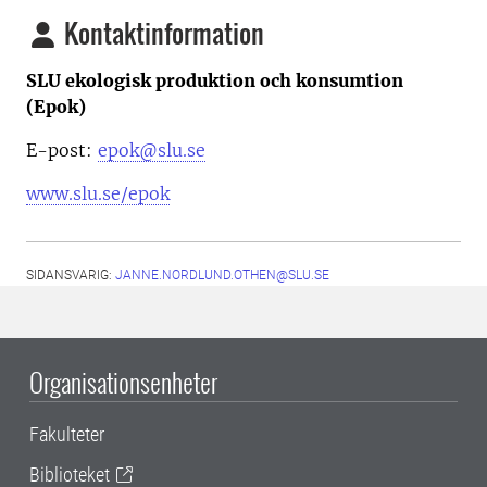
Kontaktinformation
SLU ekologisk produktion och konsumtion
(Epok)
E-post:
epok@slu.se
www.slu.se/epok
SIDANSVARIG:
JANNE.NORDLUND.OTHEN@SLU.SE
Organisationsenheter
Fakulteter
Biblioteket