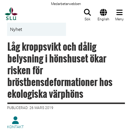
Medarbetarwebben
Till startsida
Sök
English
Meny
Nyhet
Låg kroppsvikt och dålig
belysning i hönshuset ökar
risken för
bröstbensdeformationer hos
ekologiska värphöns
PUBLICERAD: 26 MARS 2019
KONTAKT