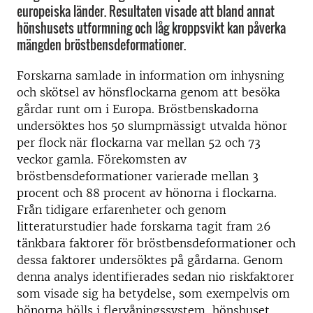
europeiska länder. Resultaten visade att bland annat
hönshusets utformning och låg kroppsvikt kan påverka
mängden bröstbensdeformationer.
Forskarna samlade in information om inhysning
och skötsel av hönsflockarna genom att besöka
gårdar runt om i Europa. Bröstbenskadorna
undersöktes hos 50 slumpmässigt utvalda hönor
per flock när flockarna var mellan 52 och 73
veckor gamla. Förekomsten av
bröstbensdeformationer varierade mellan 3
procent och 88 procent av hönorna i flockarna.
Från tidigare erfarenheter och genom
litteraturstudier hade forskarna tagit fram 26
tänkbara faktorer för bröstbensdeformationer och
dessa faktorer undersöktes på gårdarna. Genom
denna analys identifierades sedan nio riskfaktorer
som visade sig ha betydelse, som exempelvis om
hönorna hölls i flervåningssystem, hönshuset