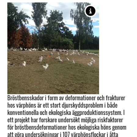
Bröstbensskador i form av deformationer och frakturer
hos värphöns är ett stort djurskyddsproblem i både
konventionella och ekologiska äggproduktionssystem. I
ett projekt har forskare undersökt möjliga riskfaktorer
för bröstbensdeformationer hos ekologiska höns genom
att göra undersökningar i 107 värphönsflockar i åtta