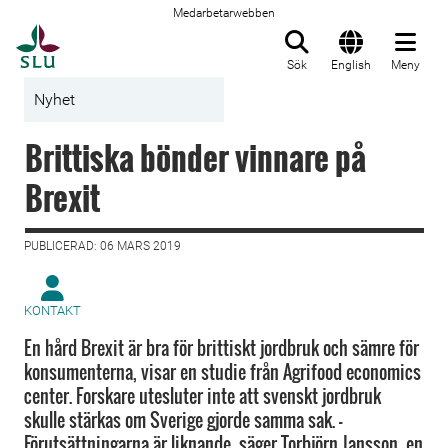
Medarbetarwebben
Till startsida
Sök
English
Meny
Nyhet
Brittiska bönder vinnare på
Brexit
PUBLICERAD: 06 MARS 2019
KONTAKT
En hård Brexit är bra för brittiskt jordbruk och sämre för
konsumenterna, visar en studie från Agrifood economics
center. Forskare utesluter inte att svenskt jordbruk
skulle stärkas om Sverige gjorde samma sak. –
Förutsättningarna är liknande, säger Torbjörn Jansson, en