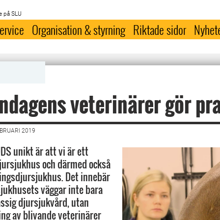
e på SLU
ervice
Organisation & styrning
Riktade sidor
Nyhet
dagens veterinärer gör pra
EBRUARI 2019
S unikt är att vi är ett
djursjukhus och därmed också
ingsdjursjukhus. Det innebär
sjukhusets väggar inte bara
assig djursjukvård, utan
ing av blivande veterinärer