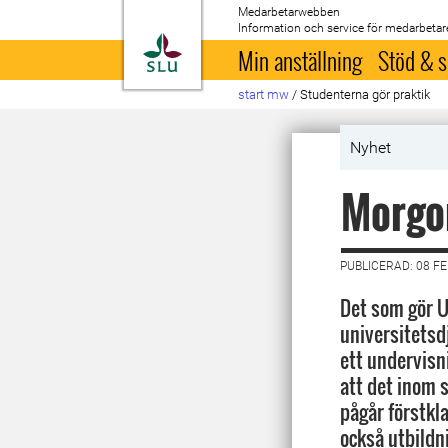
Medarbetarwebben
Information och service för medarbetar
Till startsida
Min anställning
Stöd & s
start mw
/
Studenterna gör praktik
Nyhet
Morgon
PUBLICERAD: 08 F
Det som gör UD
universitets
ett undervisn
att det inom 
pågår förstkl
också utbildn