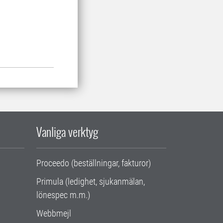
Vanliga verktyg
Proceedo (beställningar, fakturor)
Primula (ledighet, sjukanmälan,
lönespec m.m.)
Webbmejl