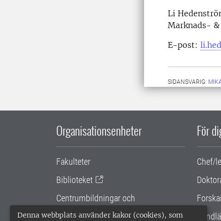
Li Hedenstr
Marknads- &
E-post:
li.h
SIDANSVARIG:
MIK
Organisationsenheter
För d
Fakulteter
Chef/l
Biblioteket
Doktor
Centrumbildningar och
Forska
samarbetsprojekt
Denna webbplats använder kakor (cookies), som
Handlä