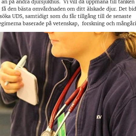
id än på andra djursjukhus. Vi vill då uppmana till tanken 
l få den bästa omvårdnaden om ditt älskade djur. Det bidr
söka UDS, samtidigt som du får
tillgång till de senaste
egimerna baserade på vetenskap, forskning och mångåri