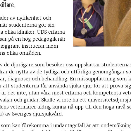
kötare.
juder av nyfikenhet och
är studenterna gör sin
a olika kliniker. UDS erfarna
isar på en hög pedagogik när
noggrant instruerar inom
ns olika områden.
v de djurägare som besöker oss uppskattar studenternas
drar de nytta av de tydliga och utförliga genomgångar s
ar, diagnoser och behandling. En missuppfattning som 
att studenterna får använda sjuka djur för att prova sig
 är det inte, utan våra mest erfarna och kompetenta vete
akar och guidar. Skulle vi inte ha ett universitetsdjursj
dens veterinärer aldrig kunna nå upp till den höga nivå s
a) av Sveriges djursjukvård.
 som kan förekomma i undantagsfall är att undersöknin