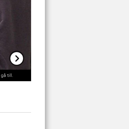
Next
å till.