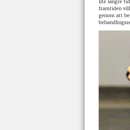
lite längre t
framtiden vil
genom att be
behandlingsr