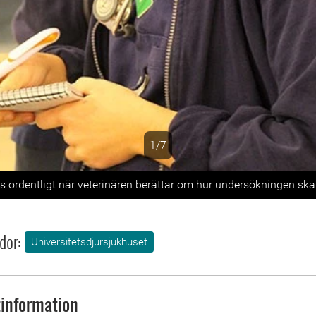
1/7
s
 ordentligt när veterinären berättar om hur undersökningen ska g
dor:
Universitetsdjursjukhuset
information