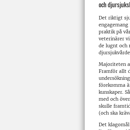
och djursjuks
Det riktigt s
engagemang n
praktik på vår
veterinärer v
de lugnt och 
djursjukvårde
Majoriteten a
Framför allt 
undersökning
förekomma är 
kunskaper. Så
med och överv
skulle framti
(och ska kräv
Det klagomål