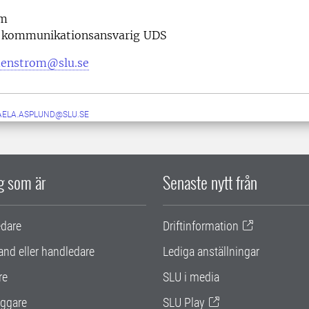
öm
 kommunikationsansvarig UDS
edenstrom@slu.se
AELA.ASPLUND@SLU.SE
ig som är
Senaste nytt från
edare
Driftinformation
and eller handledare
Lediga anställningar
re
SLU i media
ggare
SLU Play