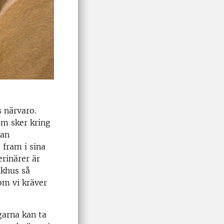
 närvaro.
om sker kring
kan
 fram i sina
rinärer är
ukhus så
om vi kräver
garna kan ta