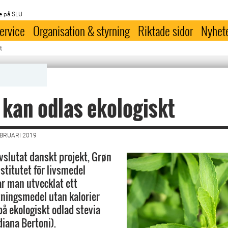
e på SLU
ervice
Organisation & styrning
Riktade sidor
Nyhet
t
 kan odlas ekologiskt
EBRUARI 2019
avslutat danskt projekt, Grøn
nstitutet för livsmedel
ar man utvecklat ett
tningsmedel utan kalorier
å ekologiskt odlad stevia
diana Bertoni).