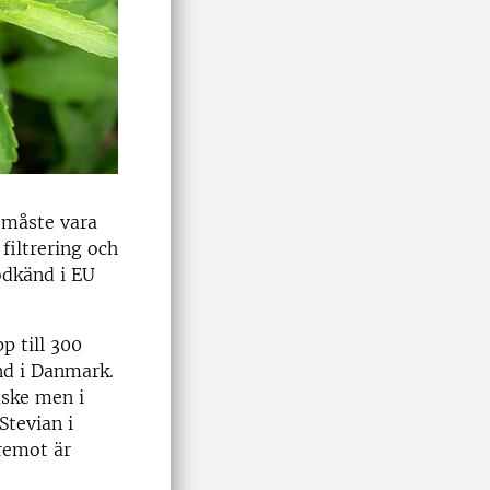
 måste vara
filtrering och
odkänd i EU
p till 300
nd i Danmark.
uske men i
Stevian i
äremot är