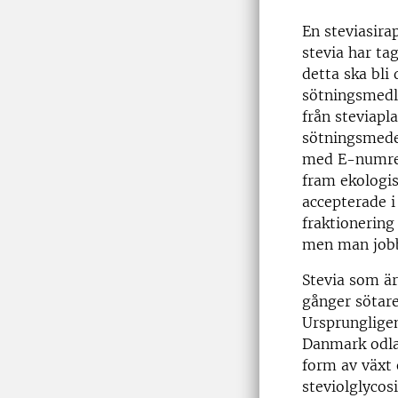
En steviasira
stevia har ta
detta ska bli 
sötningsmedle
från steviapl
sötningsmede
med E-numret
fram ekologi
accepterade i
fraktionering
men man jobba
Stevia som är
gånger sötare
Ursprunglige
Danmark odlas
form av växt 
steviolglycos