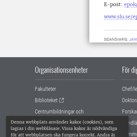
E-post:
epok
www.slu.se/e
SIDANSVARIG:
JAN
Organisationsenheter
För d
Fakulteter
Chef/l
Biblioteket
Doktor
Centrumbildningar och
Forska
samarbetsprojekt
Denna webbplats använder kakor (cookies), som
Handlä
lagras i din webbläsare. Vissa kakor är nödvändiga
Gemensamma verksamhetsstödet
Kommu
för att webbplatsen ska fungera korrekt. Andra är