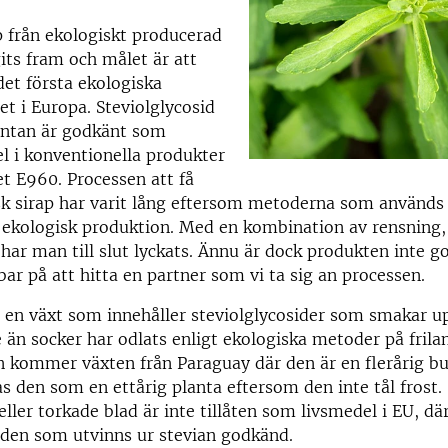
p från ekologiskt producerad
gits fram och målet är att
det första ekologiska
t i Europa. Steviolglycosid
antan är godkänt som
l i konventionella produkter
 E960. Processen att få
sk sirap har varit lång eftersom metoderna som används
 ekologisk produktion. Med en kombination av rensning, 
 har man till slut lyckats. Ännu är dock produkten inte g
r på att hitta en partner som vi ta sig an processen.
 en växt som innehåller steviolglycosider som smakar up
 än socker har odlats enligt ekologiska metoder på frila
n kommer växten från Paraguay där den är en flerårig b
 den som en ettårig planta eftersom den inte tål frost. 
eller torkade blad är inte tillåten som livsmedel i EU, d
iden som utvinns ur stevian godkänd.