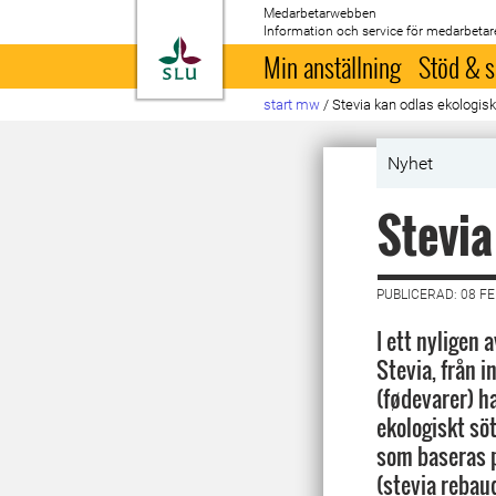
Medarbetarwebben
Information och service för medarbetar
Till startsida
Min anställning
Stöd & s
start mw
/
Stevia kan odlas ekologisk
Nyhet
Stevia
PUBLICERAD: 08 F
I ett nyligen 
Stevia, från i
(fødevarer) h
ekologiskt sö
som baseras p
(stevia rebau