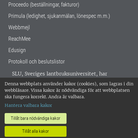
Proceedo (beställningar, fakturor)
Primula (ledighet, sjukanmälan, lönespec m.m.)
Webbmejl
ReachMee
Edusign
Protokoll och beslutslistor
SLU, Sveriges lantbruksuniversitet, har
verksamhet över hela Sverige. Huvudorter är
Denna webbplats använder kakor (cookies), som lagras i din
Alnarp, Uppsala och Umeå.
SLU är
webbläsare. Vissa kakor är nödvändiga för att webbplatsen
miljöcertifierat enligt ISO 14001. •
Telefon:
ska fungera korrekt. Andra är valbara.
018-67 10 00 • Org nr: 202100-2817 •
Om
Hantera valbara kakor
medarbetarwebben
•
SLU:s fakturaadress
•
Om SLU:s webbplatser
•
Vid KRIS
Tillåt bara nödvändiga kakor
•
Hantera kakor
•
Behandling av
Tillåt alla kakor
personuppgifter