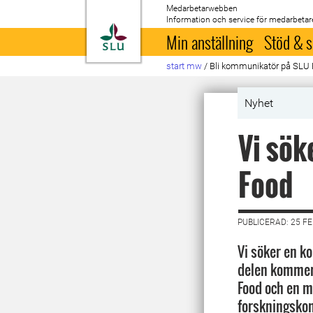
Medarbetarwebben
Information och service för medarbetar
Till startsida
Min anställning
Stöd & s
start mw
/
Bli kommunikatör på SLU 
Nyhet
Vi sök
Food
PUBLICERAD: 25 F
Vi söker en k
delen kommer
Food och en m
forskningsko