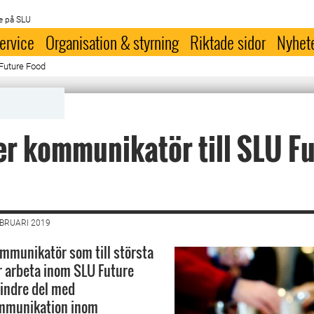
e på SLU
ervice
Organisation & styrning
Riktade sidor
Nyhet
Future Food
er kommunikatör till SLU F
EBRUARI 2019
ommunikatör som till största
 arbeta inom SLU Future
indre del med
mmunikation inom