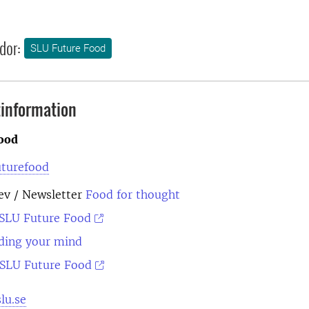
dor:
SLU Future Food
information
ood
uturefood
ev
/ Newsletter
Food for thought
SLU Future Food
ding your mind
SLU Future Food
lu.se