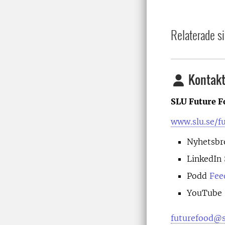
Relaterade si
Kontakt
SLU Future F
www.slu.se/f
Nyhetsbr
LinkedIn
Podd
Fee
YouTube
futurefood@s