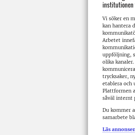
institutionen 
Vi söker en 
kan hantera d
kommunikatör
Arbetet innef
kommunikatio
uppföljning, 
olika kanaler
kommunicerar
trycksaker, n
etablera och 
Plattformen a
såväl internt
Du kommer at
samarbete bl
Läs annonsen