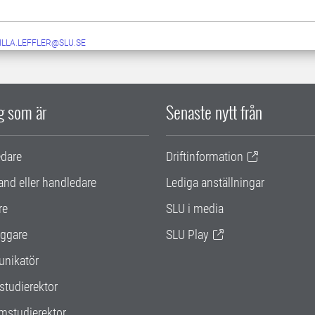
ILLA.LEFFLER@SLU.SE
ig som är
Senaste nytt från
edare
Driftinformation
and eller handledare
Lediga anställningar
re
SLU i media
ggare
SLU Play
nikatör
studierektor
mstudierektor