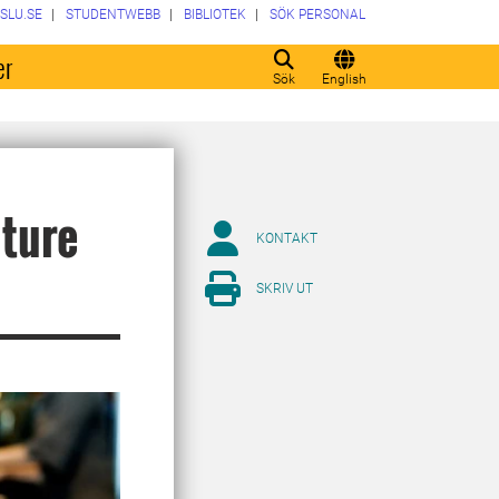
SLU.SE
STUDENTWEBB
BIBLIOTEK
SÖK PERSONAL
er
Sök
English
uture
KONTAKT
SKRIV UT