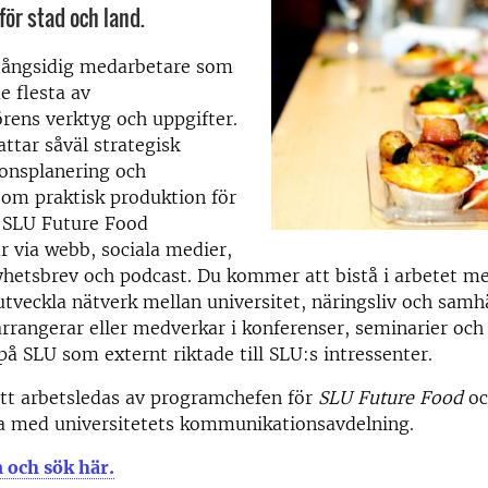
för stad och land.
mångsidig medarbetare som
e flesta av
ens verktyg och uppgifter.
attar såväl strategisk
nsplanering och
som praktisk produktion för
. SLU Future Food
 via webb, sociala medier,
yhetsbrev och podcast. Du kommer att bistå i arbetet me
utveckla nätverk mellan universitet, näringsliv och samhä
rrangerar eller medverkar i konferenser, seminarier o
 på SLU som externt riktade till SLU:s intressenter.
t arbetsledas av programchefen för
SLU Future Food
oc
a med universitetets kommunikationsavdelning.
 och sök här.