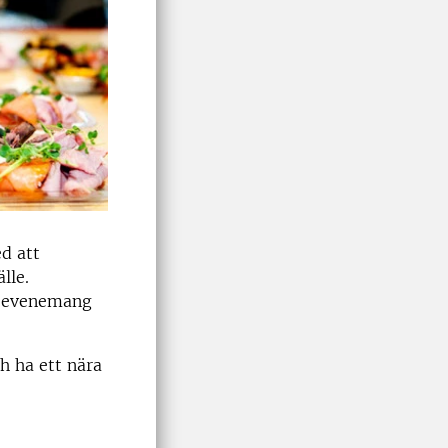
d att
lle.
ch evenemang
h ha ett nära