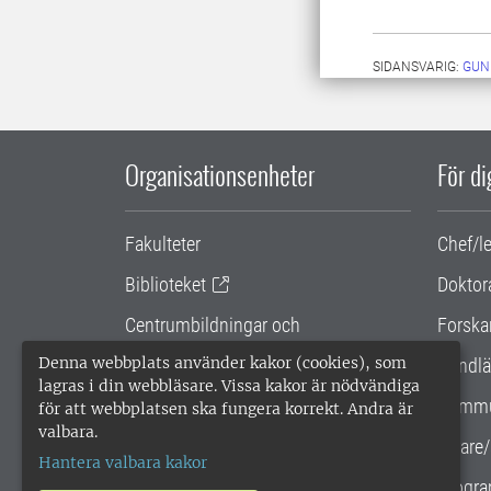
SIDANSVARIG:
GUN
Organisationsenheter
För d
Fakulteter
Chef/l
Biblioteket
Doktor
Centrumbildningar och
Forska
samarbetsprojekt
Denna webbplats använder kakor (cookies), som
Handlä
lagras i din webbläsare. Vissa kakor är nödvändiga
Gemensamma verksamhetsstödet
Kommu
för att webbplatsen ska fungera korrekt. Andra är
valbara.
SLU Holding
Lärare/
Hantera valbara kakor
Progra