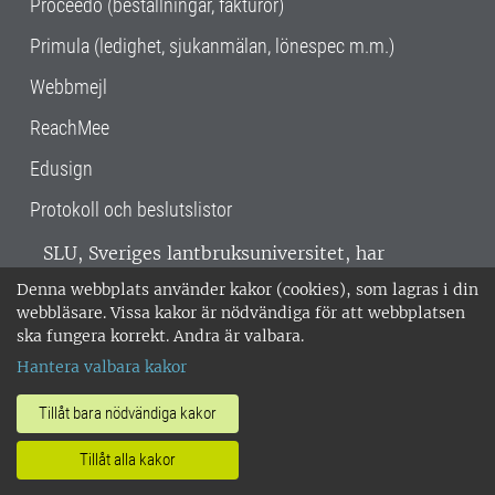
Proceedo (beställningar, fakturor)
Primula (ledighet, sjukanmälan, lönespec m.m.)
Webbmejl
ReachMee
Edusign
Protokoll och beslutslistor
SLU, Sveriges lantbruksuniversitet, har
verksamhet över hela Sverige. Huvudorter är
Denna webbplats använder kakor (cookies), som lagras i din
Alnarp, Uppsala och Umeå.
SLU är
webbläsare. Vissa kakor är nödvändiga för att webbplatsen
miljöcertifierat enligt ISO 14001. •
Telefon:
ska fungera korrekt. Andra är valbara.
018-67 10 00 • Org nr: 202100-2817 •
Om
Hantera valbara kakor
medarbetarwebben
•
SLU:s fakturaadress
•
Om SLU:s webbplatser
•
Vid KRIS
Tillåt bara nödvändiga kakor
•
Hantera kakor
•
Behandling av
Tillåt alla kakor
personuppgifter