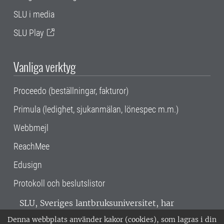
SLU i media
SLU Play
Vanliga verktyg
Proceedo (beställningar, fakturor)
Primula (ledighet, sjukanmälan, lönespec m.m.)
Webbmejl
ReachMee
Edusign
Protokoll och beslutslistor
SLU, Sveriges lantbruksuniversitet, har
verksamhet över hela Sverige. Huvudorter är
Denna webbplats använder kakor (cookies), som lagras i din