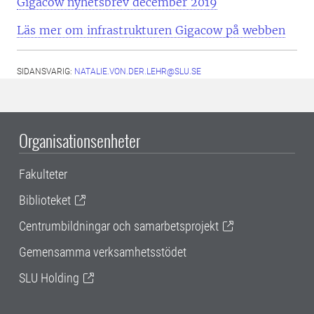
Gigacow nyhetsbrev december 2019
Läs mer om infrastrukturen Gigacow på webben
SIDANSVARIG:
NATALIE.VON.DER.LEHR@SLU.SE
Organisationsenheter
Fakulteter
Biblioteket
Centrumbildningar och samarbetsprojekt
Gemensamma verksamhetsstödet
SLU Holding