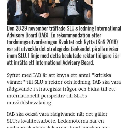
Den 28–29 november träffade SLU:s ledning International
Advisory Board (IAB). En rekommendation efter
forsknings-utvärderingen Kvalitet och Nytta (KoN 2018)
var att utveckla det strategiska tänkandet på alla nivåer
inom SLU. I linje med detta beslutade rektor tidigare i år
att inrätta ett International Advisory Board.
Syftet med IAB är att knyta ett antal ”kritiska
vänner” till SLU:s rektor och ledning. IAB ska vara
rådgivande i strategiska frågor och bidra till ett
internationellt perspektiv till SLU:s
omvärldsbevakning.
IAB ska också vara rådgivande när det gäller
SLU:s kvalitetsarbete. Ledamöterna har en
gedigen akademisk karriär, bred kunskap om