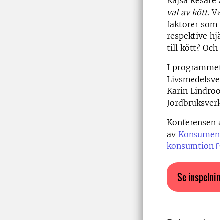
Kajsa Resare
val av kött.
Va
faktorer som 
respektive hj
till kött? Oc
I programmet
Livsmedelsver
Karin Lindroo
Jordbruksver
Konferensen 
av
Konsumen
konsumtion
Se inspelni