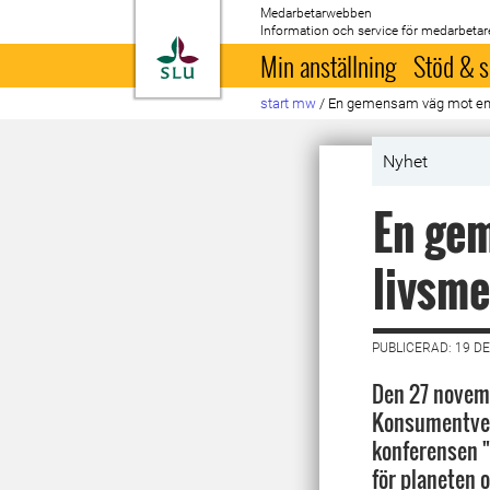
Medarbetarwebben
Information och service för medarbetar
Till startsida
Min anställning
Stöd & s
start mw
/
En gemensam väg mot en 
Nyhet
En gem
livsm
PUBLICERAD: 19 D
Den 27 novem
Konsumentver
konferensen 
för planeten 