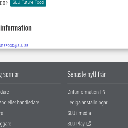
dor:
SLU Future Food
information
UREFOOD@SLU.SE
ig som är
Senaste nytt från
edare
Driftinformation
and eller handledare
Lediga anställningar
re
SLU i media
ggare
SLU Play