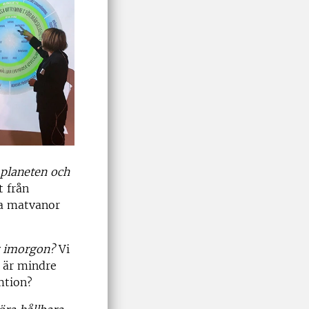
 planeten och
t från
ra matvanor
er imorgon?
Vi
t är mindre
umtion?