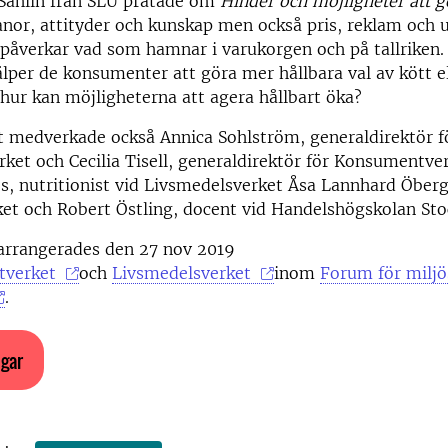
 Sahlin från SLU pratade om
Hinder och möjligheter att g
nor, attityder och kunskap men också pris, reklam och 
påverkar vad som hamnar i varukorgen och på tallriken.
älper de konsumenter att göra mer hållbara val av kött el
h hur kan möjligheterna att agera hållbart öka?
 medverkade också Annica Sohlström, generaldirektör f
ket och Cecilia Tisell, generaldirektör för Konsumentve
s, nutritionist vid Livsmedelsverket Åsa Lannhard Öberg
ket och Robert Östling, docent vid Handelshögskolan St
arrangerades den 27 nov 2019
tverket
och
Livsmedelsverket
inom
Forum för milj
.
ngar