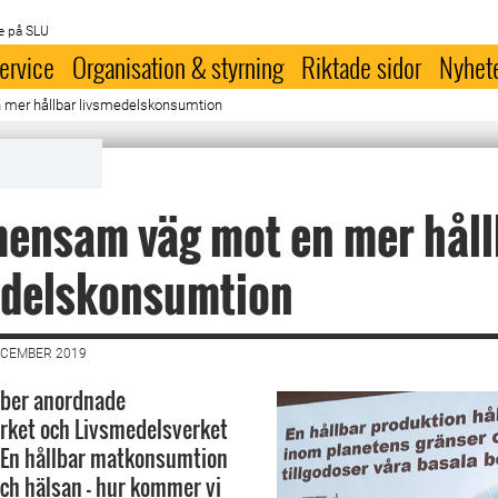
e på SLU
ervice
Organisation & styrning
Riktade sidor
Nyhet
mer hållbar livsmedelskonsumtion
ensam väg mot en mer håll
edelskonsumtion
ECEMBER 2019
ber anordnade
ket och Livsmedelsverket
"En hållbar matkonsumtion
och hälsan – hur kommer vi