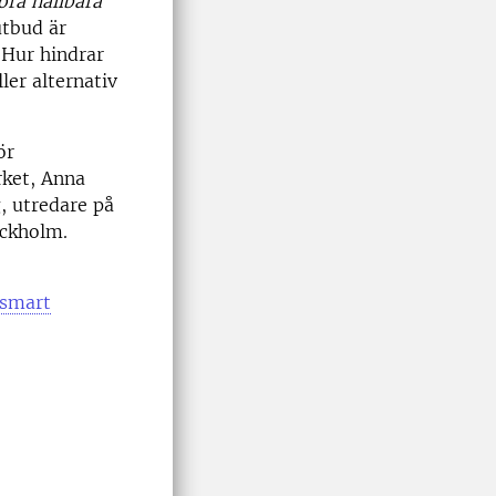
öra hållbara
utbud är
 Hur hindrar
ler alternativ
ör
rket, Anna
, utredare på
ockholm.
ösmart