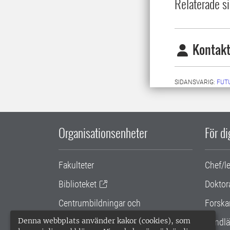
Relaterade si
Kontakt
SIDANSVARIG:
FUT
Organisationsenheter
För d
Fakulteter
Chef/l
Biblioteket
Doktor
Centrumbildningar och
Forska
samarbetsprojekt
Denna webbplats använder kakor (cookies), som
Handlä