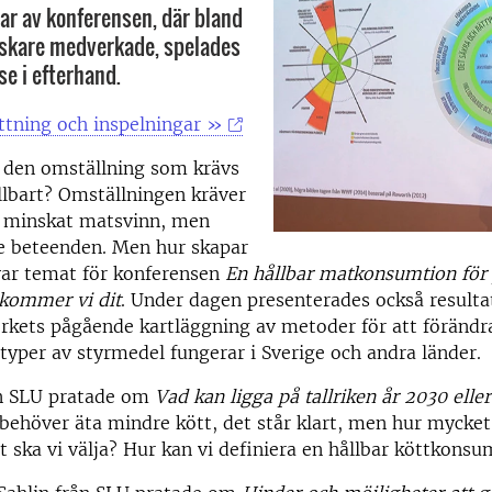
lar av konferensen, där bland
rskare medverkade, spelades
 se i efterhand.
tning och inspelningar »
i den omställning som krävs
ållbart? Omställningen kräver
h minskat matsvinn, men
e beteenden. Men hur skapar
var temat för konferensen
En hållbar matkonsumtion för
 kommer vi dit
. Under dagen presenterades också resulta
kets pågående kartläggning av metoder för att föränd
 typer av styrmedel fungerar i Sverige och andra länder.
ån SLU pratade om
Vad kan ligga på tallriken år 2030 ell
 behöver äta mindre kött, det står klart, men hur mycke
tt ska vi välja? Hur kan vi definiera en hållbar köttkons