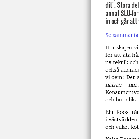
dit". Stora de
annat SLU-fo
in och går att
Se sammanfat
Hur skapar v
för att äta h
ny teknik oc
också ändrad
vi dem? Det 
hälsan – hur
Konsumentver
och hur olika
Elin Röös fr
i västvärlden
och vilket kö