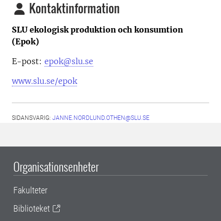
Kontaktinformation
SLU ekologisk produktion och konsumtion
(Epok)
E-post:
epok@slu.se
www.slu.se/epok
SIDANSVARIG:
JANNE.NORDLUND.OTHEN@SLU.SE
Organisationsenheter
Fakulteter
Biblioteket