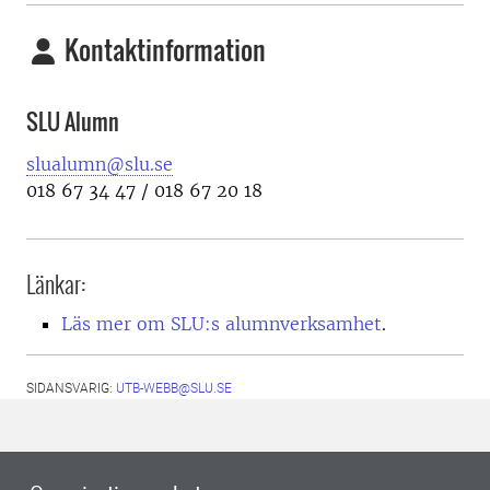
Kontaktinformation
SLU Alumn
slualumn@slu.se
018 67 34 47 / 018 67 20 18
Länkar:
Läs mer om SLU:s alumnverksamhet
.
SIDANSVARIG:
UTB-WEBB@SLU.SE