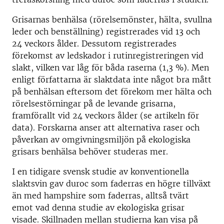
Grisarnas benhälsa (rörelsemönster, hälta, svullna
leder och benställning) registrerades vid 13 och
24 veckors ålder. Dessutom registrerades
förekomst av ledskador i rutinregistreringen vid
slakt, vilken var låg för båda raserna (1,3 %). Men
enligt författarna är slaktdata inte något bra mått
på benhälsan eftersom det förekom mer hälta och
rörelsestörningar på de levande grisarna,
framförallt vid 24 veckors ålder (se artikeln för
data). Forskarna anser att alternativa raser och
påverkan av omgivningsmiljön på ekologiska
grisars benhälsa behöver studeras mer.
I en tidigare svensk studie av konventionella
slaktsvin gav duroc som faderras en högre tillväxt
än med hampshire som faderras, alltså tvärt
emot vad denna studie av ekologiska grisar
visade. Skillnaden mellan studierna kan visa på