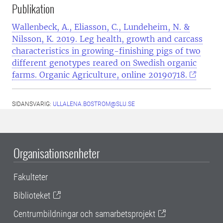
Publikation
Wallenbeck, A., Eliasson, C., Lundeheim, N. &
Nilsson, K. 2019. Leg health, growth and carcass
characteristics in growing-finishing pigs of two
different genotypes reared on Swedish organic
farms. Organic Agriculture, online 20190718
.
SIDANSVARIG:
ULLALENA.BOSTROM@SLU.SE
Organisationsenheter
Fakulteter
Biblioteket
Centrumbildningar och samarbetsprojekt