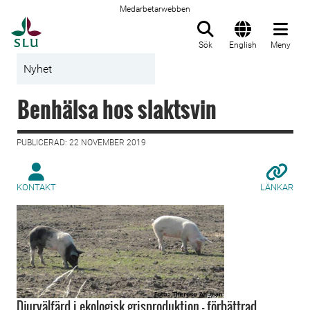
Medarbetarwebben
Till startsida
Sök
English
Meny
Nyhet
Benhälsa hos slaktsvin
PUBLICERAD: 22 NOVEMBER 2019
KONTAKT
LÄNKAR
Djurvälfärd i ekologisk grisproduktion — förbättrad