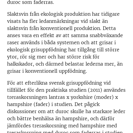
duroc som faderras.
Slaktsvin från ekologisk produktion har tidigare
visats ha fler ledanmärkningar vid slakt än
slaktsvin från konventionell produktion. Detta
anses vara en effekt av att samma snabbväxande
raser används i båda systemen och att grisar i
ekologisk grisuppfödning har tillgång till större
ytor, rör sig mer och har större risk för
halkskador, och därmed belastar lederna mer, än
grisar i konventionell uppfödning.
För att efterlikna svensk grisuppfödning vid
tillfället för den praktiska studien (2011) användes
treraskorsningen lantras x yorkshire (moder) x
hampshire (fader) i studien. Det pågick
diskussioner om att duroc skulle ha starkare leder
och bättre benhälsa än hampshire, och därför
jämfördes treraskorsning med hampshire med
treraskorsning med duroc som faderras i studien.