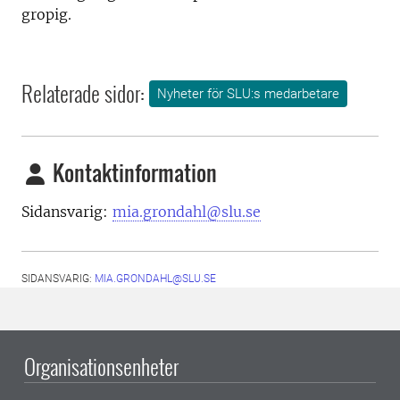
gropig.
Relaterade sidor:
Nyheter för SLU:s medarbetare
Kontaktinformation
Sidansvarig:
mia.grondahl@slu.se
SIDANSVARIG:
MIA.GRONDAHL@SLU.SE
Organisationsenheter