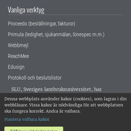
Vanliga verktyg
Proceedo (beställningar, fakturor)
Primula (ledighet, sjukanmälan, lönespec m.m.)
Webbmejl
ReachMee
Edusign
Protokoll och beslutslistor
SLU, Sveriges lantbruksuniversitet, har
verksamhet över hela Sverige. Huvudorter är
Denna webbplats använder kakor (cookies), som lagras i din
Alnarp, Uppsala och Umeå.
SLU är
webbläsare. Vissa kakor är nödvändiga för att webbplatsen
miljöcertifierat enligt ISO 14001. •
Telefon:
ska fungera korrekt. Andra är valbara.
018-67 10 00 • Org nr: 202100-2817 •
Om
Hantera valbara kakor
medarbetarwebben
•
SLU:s fakturaadress
•