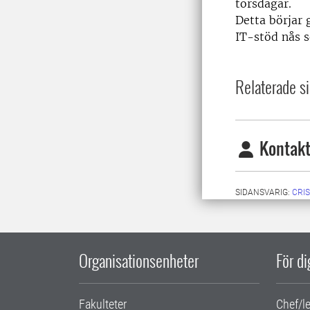
torsdagar.
Detta börjar 
IT-stöd nås 
Relaterade si
Kontakt
SIDANSVARIG:
CRI
Organisationsenheter
För d
Fakulteter
Chef/l