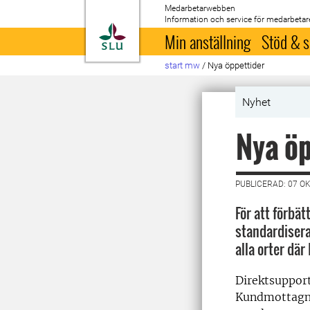
Medarbetarwebben
Information och service för medarbetar
Till startsida
Min anställning
Stöd & s
start mw
/
Nya öppettider
Nyhet
Nya öp
PUBLICERAD: 07 O
För att förbät
standardisera
alla orter där
Direktsuppor
Kundmottagni