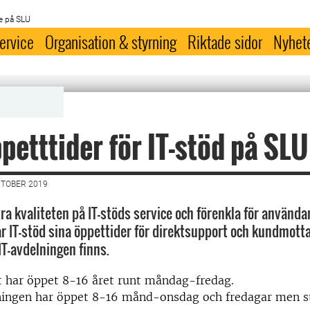
e på SLU
ervice
Organisation & styrning
Riktade sidor
Nyhet
petttider för IT-stöd på SLU
KTOBER 2019
tra kvaliteten på IT-stöds service och förenkla för använda
r IT-stöd sina öppettider för direktsupport och kundmott
 IT-avdelningen finns.
t har öppet 8-16 året runt måndag-fredag.
ngen har öppet 8-16 månd-onsdag och fredagar men st