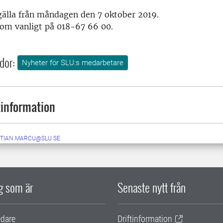
gälla från måndagen den 7 oktober 2019.
som vanligt på 018-67 66 00.
dor:
Nyheter för SLU:s medarbetare
information
STIAN.MARCU@SLU.SE
ig som är
Senaste nytt från
edare
Driftinformation