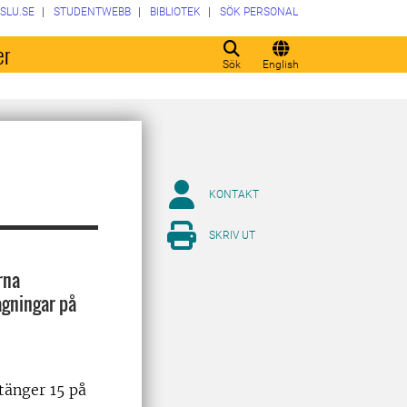
SLU.SE
STUDENTWEBB
BIBLIOTEK
SÖK PERSONAL
er
Sök
English
KONTAKT
SKRIV UT
rna
agningar på
änger 15 på