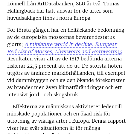
Lönnell från ArtDatabanken, SLU är två. Tomas
Hallingbäck har haft ansvar för de arter som
huvudsakligen finns i norra Europa.
För första gången har en heltäckande bedömning
av de europeiska mossornas bevarandestatus
gjorts;
A miniature world in decline: European
Red List of Mosses, Liverworts and Hornworts
.
Resultaten visar att av de 1817 bedömda arterna
riskerar 22,5 procent att dö ut. De största hoten
utgörs av ändrade markförhållanden, till exempel
vid dammbyggen och av den ökande förekomsten
av bränder men även klimatförändringar och ett
intensivt jord- och skogsbruk.
– Effekterna av människans aktiviteter leder till
minskade populationer och en ökad risk för
utrotning av viktiga arter i Europa. Denna rapport
visar hur svår situationen är för många