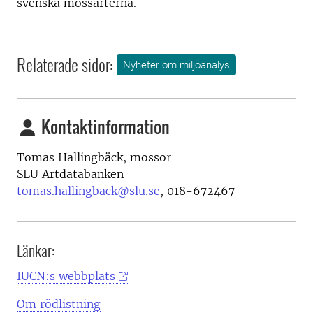
svenska mossarterna.
Relaterade sidor:
Nyheter om miljöanalys
Kontaktinformation
Tomas Hallingbäck, mossor
SLU Artdatabanke
n
tomas.hallingback@slu.se
, 018-
672467
Länkar:
IUCN:s webbplats
Om rödlistning