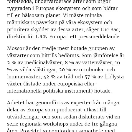
förbisedda, undervärderade arter som utgör
ryggraden i Europas ekosystem och som bidrar
till en hälsosam planet. Vi måste minska
människans påverkan på våra ekosystem och
prioritera skyddet av dessa arter, säger Luc Bas,
direktör för IUCN Europa i ett pressmeddelande.
Mossor är den tredje mest hotade gruppen av
växtarter som hittills bedömts. Som jämförelse är
2 % av medicinalväxter, 8 % av vattenväxter, 16
% av vilda släktingar, 20 % av ormbunkar och
lummerväxter, 42 % av träd och 57 % av fridlysta
växter (listade under europeiska eller
internationella politiska instrument) hotade.
Arbetet har genomförts av experter från många
delar av Europa som producerat utkast till
utvärderingar, och som sedan diskuterats vid en
serie regionala workshops under de tre gångna
åren. Projektet genomfördes i samarbete med