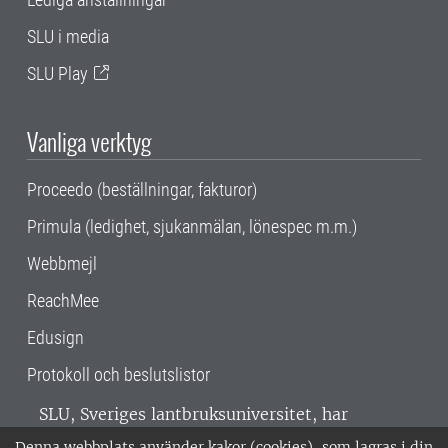
SLU i media
SLU Play
Vanliga verktyg
Proceedo (beställningar, fakturor)
Primula (ledighet, sjukanmälan, lönespec m.m.)
Webbmejl
ReachMee
Edusign
Protokoll och beslutslistor
SLU, Sveriges lantbruksuniversitet, har
verksamhet över hela Sverige. Huvudorter är
Denna webbplats använder kakor (cookies), som lagras i din